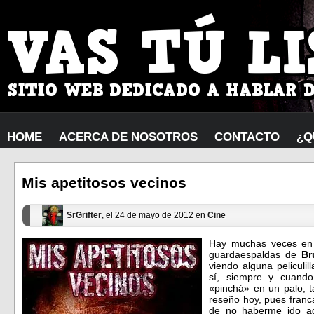
HOME
ACERCA DE NOSOTROS
CONTACTO
¿Q
Mis apetitosos vecinos
SrGrifter
, el 24 de mayo de 2012 en
Cine
Hay muchas veces en 
guardaespaldas de
Br
viendo alguna peliculi
sí, siempre y cuando
«pinchá» en un palo, t
reseño hoy, pues fran
de no haberme ido aq