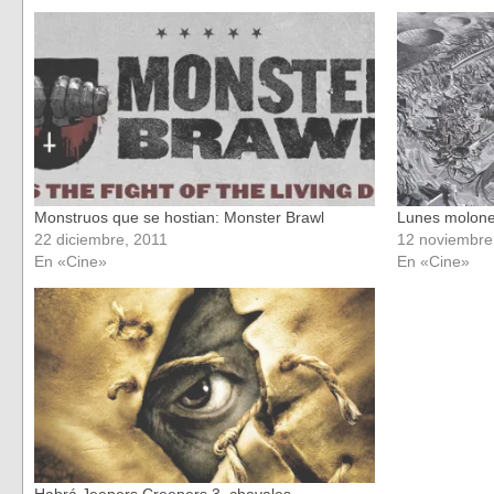
abre
abre
en
en
una
una
ventana
ventana
nueva)
nueva)
Monstruos que se hostian: Monster Brawl
Lunes molones
22 diciembre, 2011
12 noviembre
En «Cine»
En «Cine»
Habrá Jeepers Creepers 3, chavales