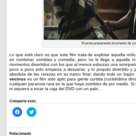
El prota preparando brochetas de z
Lo que está claro es que este film trata de explotar aquella mít
en combinar zombies y comedia, pero no le llega a aquella ni
momentos divertidos con los que al menos esbozas una sonrijuel
poco a poco esto empieza a desvariar, y lo poquito divertido y
absoluta de las rarezas en su tramo final, dando todo un bajón 
vecinos
es un film sólo apto para gente curtida (curtidídima dirí
cualquier paranoia rara en la que haya zombies de por medio. Si 
ni siquiera a tocar la caja del DVD con un palo…
Comparte esto:
Haz
Haz
clic
clic
para
para
compartir
compartir
en
en
Facebook
Twitter
(Se
(Se
Relacionado