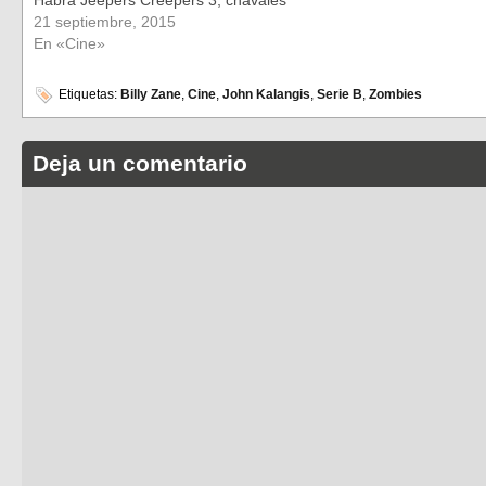
21 septiembre, 2015
En «Cine»
Etiquetas:
Billy Zane
,
Cine
,
John Kalangis
,
Serie B
,
Zombies
Deja un comentario