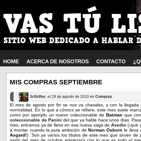
HOME
ACERCA DE NOSOTROS
CONTACTO
¿Q
MIS COMPRAS SEPTIEMBRE
SrGrifter
, el 29 de agosto de 2010 en
Compras
El mes de agosto por fin se nos va chavales, y con la llegada
normalidad. En lo que a cómics se refiere, este mes suele marca
como por ejemplo un nuevo coleccionable de
Batman
que com
coleccionable de Panini
del que ya hable hace unos días. Pas
mes, entramos ya de lleno en esa nueva saga de
Asedio
(¡qué g
a montar cuando la puta ambición de
Norman Osborn
le lleva 
Asgard!
). Son ya varios los títulos de este mes que sirven de
partir del mes de octubre empezará con lo que es todo el me