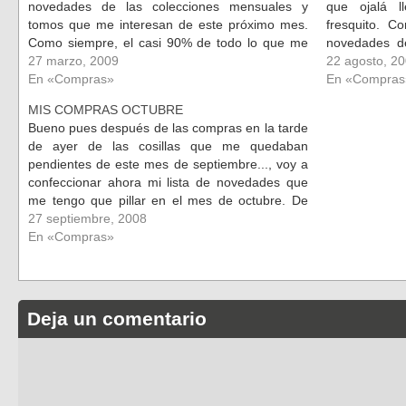
novedades de las colecciones mensuales y
que ojalá l
tomos que me interesan de este próximo mes.
fresquito. C
Como siempre, el casi 90% de todo lo que me
novedades d
pillo es de marvel comics, ya que…
27 marzo, 2009
gala de mi 
22 agosto, 2
En «Compras»
serie princip
En «Compras
MIS COMPRAS OCTUBRE
Bueno pues después de las compras en la tarde
de ayer de las cosillas que me quedaban
pendientes de este mes de septiembre..., voy a
confeccionar ahora mi lista de novedades que
me tengo que pillar en el mes de octubre. De
momento pongo las novedades Marvel de la
27 septiembre, 2008
editorial…
En «Compras»
Deja un comentario