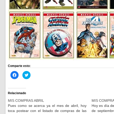
Comparte esto:
Haz
Haz
clic
clic
para
para
compartir
compartir
en
en
Facebook
Twitter
(Se
(Se
Relacionado
abre
abre
en
en
MIS COMPRAS ABRIL
MIS COMPRA
una
una
ventana
ventana
Pues como se acerca ya el mes de abril, hoy
Hoy es día d
nueva)
nueva)
toca postear con el listado de compras de las
de septiembr