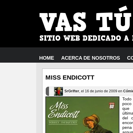
HOME
ACERCA DE NOSOTROS
C
MISS ENDICOTT
SrGrifter
, el 16 de junio de 2009 en
Cómi
Todo 
poco 
que
últim
del 
encon
pena
argum