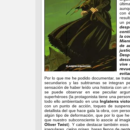
últim
aunq
con 
resul
un p
desp
conti
la co
Mien
de a
just
Desp
desc
vive
revu
evita
Por lo que me he podido documentar, se trata
secundarios y las subtramas se integran p
sensación de haber leído una historia con un 
se puede observar en ese peculiar argum
superhéroes (la protagonista tiene una perso
todo ello ambientado en una
Inglaterra vict
con un punto de acción, toques de suspense
detallista del que hace gala la obra, con per
algún tipo de deformación, que por lo que he
que nuestro subconsciente lo asocie al imag
Oliver Twist
). Y cabe destacar también esos 
irregulares, cielos grises, bares llenos de gen