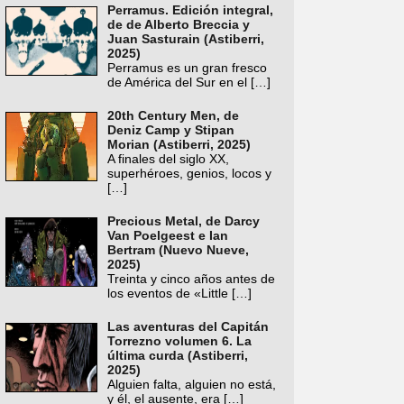
Perramus. Edición integral,
de de Alberto Breccia y
Juan Sasturain (Astiberri,
2025)
Perramus es un gran fresco
de América del Sur en el
[…]
20th Century Men, de
Deniz Camp y Stipan
Morian (Astiberri, 2025)
A finales del siglo XX,
superhéroes, genios, locos y
[…]
Precious Metal, de Darcy
Van Poelgeest e Ian
Bertram (Nuevo Nueve,
2025)
Treinta y cinco años antes de
los eventos de «Little
[…]
Las aventuras del Capitán
Torrezno volumen 6. La
última curda (Astiberri,
2025)
Alguien falta, alguien no está,
y él, el ausente, era
[…]