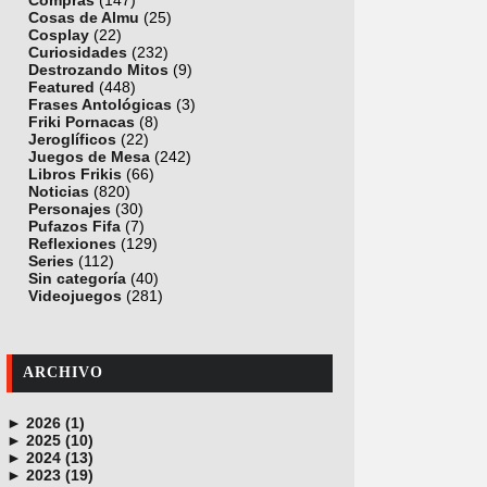
Compras
(147)
Cosas de Almu
(25)
Cosplay
(22)
Curiosidades
(232)
Destrozando Mitos
(9)
Featured
(448)
Frases Antológicas
(3)
Friki Pornacas
(8)
Jeroglíficos
(22)
Juegos de Mesa
(242)
Libros Frikis
(66)
Noticias
(820)
Personajes
(30)
Pufazos Fifa
(7)
Reflexiones
(129)
Series
(112)
Sin categoría
(40)
Videojuegos
(281)
ARCHIVO
►
2026 (1)
►
junio (1)
2025 (10)
►
noviembre (1)
2024 (13)
►
octubre (1)
diciembre (4)
2023 (19)