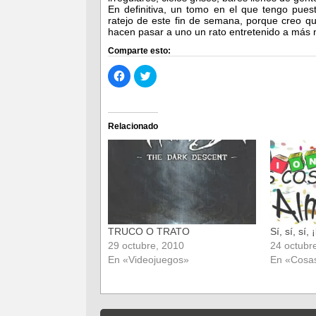
En definitiva, un tomo en el que tengo pue
ratejo de este fin de semana, porque creo qu
hacen pasar a uno un rato entretenido a más 
Comparte esto:
Haz
Haz
clic
clic
para
para
compartir
compartir
en
en
Facebook
Twitter
(Se
(Se
Relacionado
abre
abre
en
en
una
una
ventana
ventana
nueva)
nueva)
TRUCO O TRATO
Sí, sí, sí,
29 octubre, 2010
24 octubr
En «Videojuegos»
En «Cosa