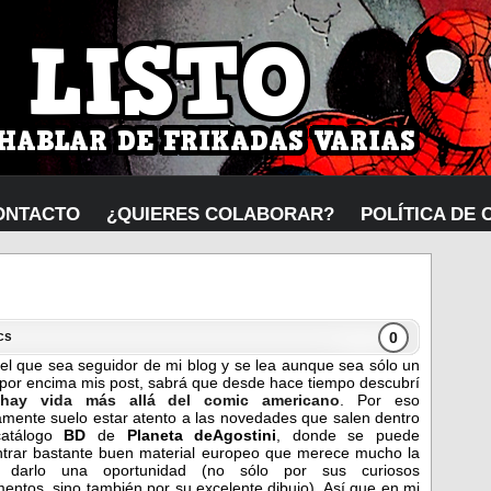
ONTACTO
¿QUIERES COLABORAR?
POLÍTICA DE 
0
cs
el que sea seguidor de mi blog y se lea aunque sea sólo un
por encima mis post, sabrá que desde hace tiempo descubrí
hay vida más allá del comic americano
. Por eso
amente suelo estar atento a las novedades que salen dentro
catálogo
BD
de
Planeta deAgostini
, donde se puede
trar bastante buen material europeo que merece mucho la
 darlo una oportunidad (no sólo por sus curiosos
entos, sino también por su excelente dibujo). Así que en mi