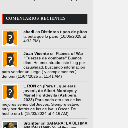
COMENTARIOS RECIENTES
charli
on
Distintos tipos de pitos
la puta que lo pario
(18/05/2025 at
4:32 PM)
Juan Vicente
on
Flames of War
“Fuerzas de combate”
Buenos
días: He encontrado este blog por
casualidad, buscando información
para vender un juego ( y complementos )
denomi
(11/04/2025 at 11:41 AM)
L RON
on
¡Para ti, que eras
joven!, de Albert Monteys y
Manel Fontdevila (Astiberri,
2023)
Para nada era una de las
mejores series del Jueves. Siempre estuvo
muy por detrás de las de Iva u Oscar. De
hecho era b
(18/03/2024 at 4:16 AM)
SrGrifter
on
SAHARA: LA ÚLTIMA
MISIÓN (1995)
Yo al final me