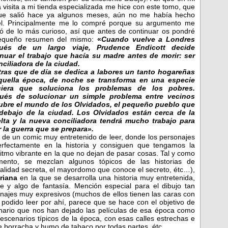
a visita a mi tienda especializada me hice con este tomo, que
ue salió hace ya algunos meses, aún no me había hecho
él. Principalmente me lo compré porque su argumento me
tó de lo más curioso, así que antes de continuar os pondré
equeño resumen del mismo:
«
Cuando vuelve a Londres
ués de un largo viaje,
Prudence Endicott
decide
nuar el trabajo que h
acía su madre antes de morir: ser
nciliadora de la ciudad.
tras que de día se dedica a labores un tanto hogareñas
quella época, de noche se transforma en una especie
iciera que soluciona los problemas de los pobres.
ués de solucionar un simple problema entre vecinos
ubre el mundo de los Olvidados, el pequeño pueblo que
 debajo de la ciudad. Los Olvidados están cerca de la
elta y la nueva conc
iliadora tendrá mucho trabajo para
r la guerra que se prepara».
 de un comic muy entretenido de leer, donde los personajes
erfectamente en la historia y consiguen que tengamos la
ritmo vibrante en la que no dejan de pasar cosas. Tal y como
ento, se mezclan algunos tópicos de las historias de
nalidad secreta, el mayordomo que conoce el secreto, étc…),
oriana
en la que se desarrolla una historia muy entretenida,
 y algo de fantasía. Mención especial para el dibujo tan
sonajes muy expresivos (muchos de ellos tienen las caras con
 podido leer por ahí, parece que se hace con el objetivo de
inario que nos han dejado las películas de esa época como
escenarios típicos de la época, con esas calles estrechas e
te borracha y humo de tabaco por todas partes, étc..