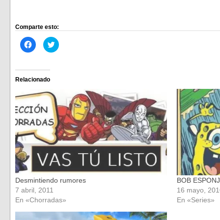
Comparte esto:
Haz
Haz
clic
clic
para
para
compartir
compartir
en
en
Facebook
Twitter
(Se
(Se
Relacionado
abre
abre
en
en
una
una
ventana
ventana
nueva)
nueva)
Desmintiendo rumores
BOB ESPON
7 abril, 2011
16 mayo, 201
En «Chorradas»
En «Series»