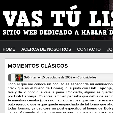
HOME
ACERCA DE NOSOTROS
CONTACTO
¿Q
MOMENTOS CLÁSICOS
SrGrifter
, el 15 de octubre de 2009 en
Curiosidades
Todo el que me conoce un poquito es sabedor de mi admiració
crack que es el bueno de
Homer
), que junto con
Bob Esponja
tele y de lo poco que vale la pena. Por cierto, alguno se queda
por
Bob Esponja
. Yo antes también pensaba que debía de ser lo
tv
mientras cenaba (pues no había otra cosa que me interesara e
puto episodio que vi que quedé enganchado de tal forma que aho
todas formas, ya dedicaré un post específico al bueno de
Bob
causa. Volviendo al post que nos ocupa, hoy voy a dedicarlo 