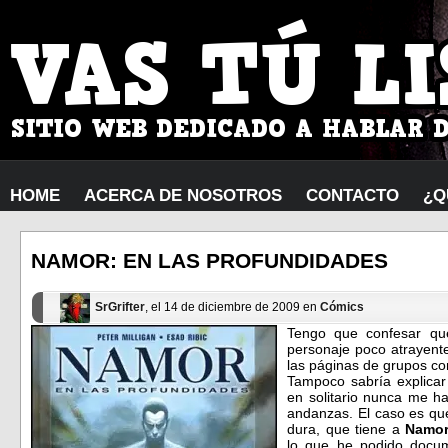
HOME
ACERCA DE NOSOTROS
CONTACTO
¿Q
NAMOR: EN LAS PROFUNDIDADES
SrGrifter
, el 14 de diciembre de 2009 en
Cómics
Tengo que confesar q
personaje poco atrayente
las páginas de grupos 
Tampoco sabría explicar
en solitario nunca me 
andanzas. El caso es qu
dura, que tiene a
Namo
lo que he podido docum