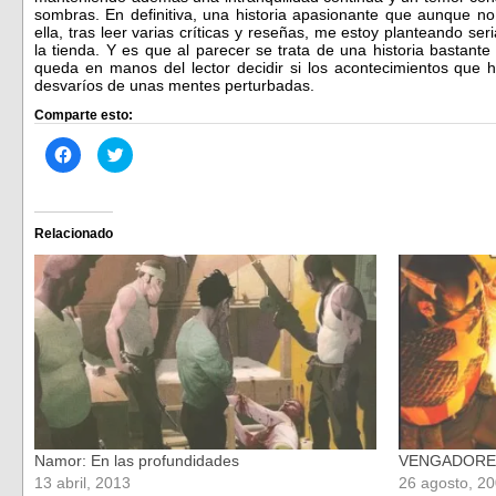
sombras. En definitiva, una historia apasionante que aunque 
ella, tras leer varias críticas y reseñas, me estoy planteando se
la tienda. Y es que al parecer se trata de una historia bastante
queda en manos del lector decidir si los acontecimientos que h
desvaríos de unas mentes perturbadas.
Comparte esto:
Haz
Haz
clic
clic
para
para
compartir
compartir
en
en
Facebook
Twitter
(Se
(Se
Relacionado
abre
abre
en
en
una
una
ventana
ventana
nueva)
nueva)
Namor: En las profundidades
VENGADORES
13 abril, 2013
26 agosto, 2