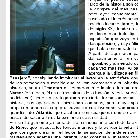
largo de la historia son
la compra
del mes pasa
pero ayer casualment
suscitado el interés hast
podido documentarme, la
del
siglo XX
, donde un f
en desmontar todo tipo 
expedición que vaya en b
desaparecido, y cuya últ
que había encontrado la
A partir de aquí, acompa
del submarino en un d
imposible, y a menudo q
cada vez más real. Al pa
acerca a la utilizada en f
Pasajero”
, consiguiendo involucrar al lector en la atmósfera o
de los personajes a medida que se van acercando a su objeti
historias, aquí el
“monstruo”
es meramente intuido durante gra
Namor
(en efecto, él es el “monstruo” de la función, y es la vers
podido ver) tiene un protagonismo en cierta forma fantasmal,
historia, sus apariciones físicas son contadas, pero muy im
propios marineros los que a través de sus leyendas, van crean
guardián de
Atlantis
que acabará con cualquiera que se atre
buscando sacar a la luz la existencia de su ciudad.
Por si el argumento ya fuera de por sí inquietante con todo lo ex
de
Ribic,
que
muestra los fondos marinos y la asfixiante vida i
que consigue crear en el lector la sensación de indefensión
manteniendo además una intranquilidad continua y un temor cons