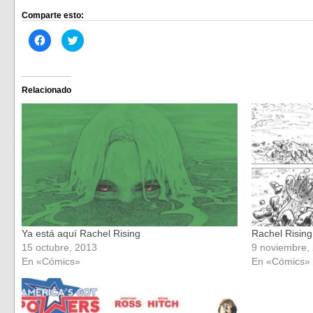
Comparte esto:
Haz
Haz
clic
clic
para
para
compartir
compartir
en
en
Facebook
Twitter
(Se
(Se
Relacionado
abre
abre
en
en
una
una
ventana
ventana
nueva)
nueva)
Ya está aquí Rachel Rising
Rachel Rising
15 octubre, 2013
9 noviembre,
En «Cómics»
En «Cómics»