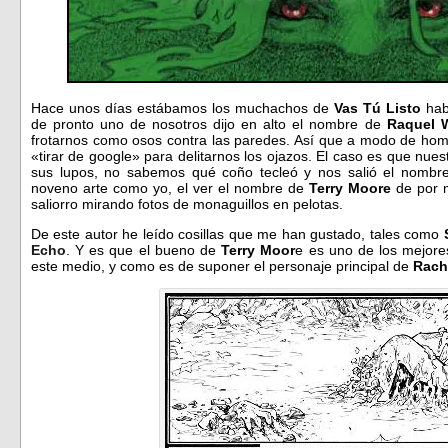
Hace unos días estábamos los muchachos de
Vas Tú Listo
hab
de pronto uno de nosotros dijo en alto el nombre de
Raquel 
frotarnos como osos contra las paredes. Así que a modo de ho
«tirar de google» para delitarnos los ojazos. El caso es que nu
sus lupos, no sabemos qué coño tecleó y nos salió el nombr
noveno arte como yo, el ver el nombre de
Terry Moore
de por m
saliorro mirando fotos de monaguillos en pelotas.
De este autor he leído cosillas que me han gustado, tales como
Echo
. Y es que el bueno de
Terry Moor
e es uno de los mejore
este medio, y como es de suponer el personaje principal de
Rache