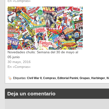
En «Compras»
Novedades chulis: Semana del 30 de mayo al
05 junio
30 mayo, 2016
En «Compras»
Etiquetas:
Civil War II
,
Compras
,
Editorial Panini
,
Grapas
,
Harbinger
,
N
Deja un comentario