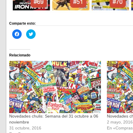
Comparte esto:
Haz
Haz
clic
clic
para
para
compartir
compartir
en
en
Facebook
Twitter
(Se
(Se
Relacionado
abre
abre
en
en
una
una
ventana
ventana
nueva)
nueva)
Novedades chulis: Semana del 31 octubre a 06
Novedades ch
noviembre
2 mayo, 2016
31 octubre, 2016
En «Compras