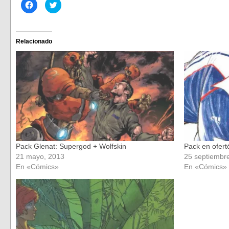
Haz
Haz
clic
clic
para
para
compartir
compartir
en
en
Facebook
Twitter
(Se
(Se
Relacionado
abre
abre
en
en
una
una
ventana
ventana
nueva)
nueva)
Pack Glenat: Supergod + Wolfskin
Pack en ofert
21 mayo, 2013
25 septiembr
En «Cómics»
En «Cómics»