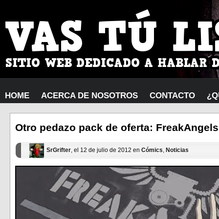
HOME
ACERCA DE NOSOTROS
CONTACTO
¿Q
Otro pedazo pack de oferta: FreakAngels
SrGrifter
, el 12 de julio de 2012 en
Cómics
,
Noticias