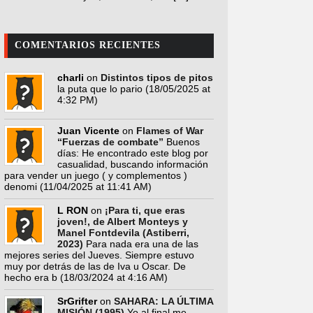
COMENTARIOS RECIENTES
charli
on
Distintos tipos de pitos
la puta que lo pario
(18/05/2025 at
4:32 PM)
Juan Vicente
on
Flames of War
“Fuerzas de combate”
Buenos
días: He encontrado este blog por
casualidad, buscando información
para vender un juego ( y complementos )
denomi
(11/04/2025 at 11:41 AM)
L RON
on
¡Para ti, que eras
joven!, de Albert Monteys y
Manel Fontdevila (Astiberri,
2023)
Para nada era una de las
mejores series del Jueves. Siempre estuvo
muy por detrás de las de Iva u Oscar. De
hecho era b
(18/03/2024 at 4:16 AM)
SrGrifter
on
SAHARA: LA ÚLTIMA
MISIÓN (1995)
Yo al final me