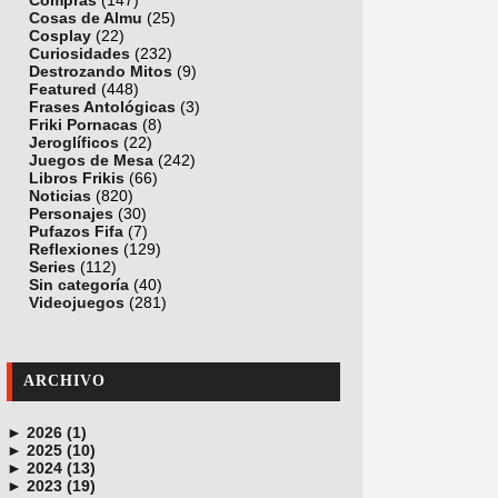
Compras
(147)
Cosas de Almu
(25)
Cosplay
(22)
Curiosidades
(232)
Destrozando Mitos
(9)
Featured
(448)
Frases Antológicas
(3)
Friki Pornacas
(8)
Jeroglíficos
(22)
Juegos de Mesa
(242)
Libros Frikis
(66)
Noticias
(820)
Personajes
(30)
Pufazos Fifa
(7)
Reflexiones
(129)
Series
(112)
Sin categoría
(40)
Videojuegos
(281)
ARCHIVO
►
2026 (1)
►
junio (1)
2025 (10)
►
noviembre (1)
2024 (13)
►
octubre (1)
diciembre (4)
2023 (19)