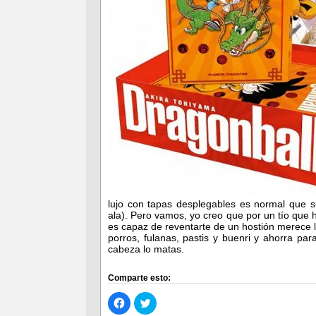
lujo con tapas desplegables es normal que 
ala). Pero vamos, yo creo que por un tío que 
es capaz de reventarte de un hostión merece l
porros, fulanas, pastis y buenri y ahorra par
cabeza lo matas.
Comparte esto:
Haz
Haz
clic
clic