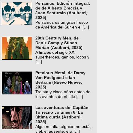
Perramus. Edición integral,
de de Alberto Breccia y
Juan Sasturain (Astiberri,
2025)
Perramus es un gran fresco
de América del Sur en el
[…]
20th Century Men, de
Deniz Camp y Stipan
Morian (Astiberri, 2025)
A finales del siglo XX,
superhéroes, genios, locos y
[…]
Precious Metal, de Darcy
Van Poelgeest e Ian
Bertram (Nuevo Nueve,
2025)
Treinta y cinco años antes de
los eventos de «Little
[…]
Las aventuras del Capitán
Torrezno volumen 6. La
última curda (Astiberri,
2025)
Alguien falta, alguien no está,
y él, el ausente, era
[…]