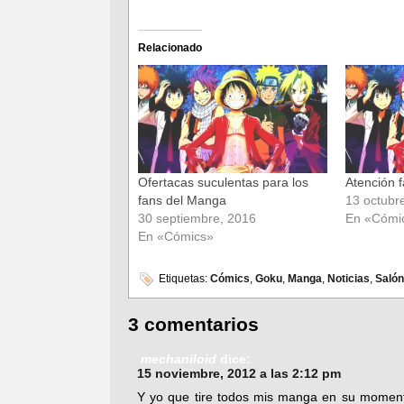
para
para
compartir
compartir
en
en
Facebook
Twitter
(Se
(Se
Relacionado
abre
abre
en
en
una
una
ventana
ventana
nueva)
nueva)
Ofertacas suculentas para los
Atención 
fans del Manga
13 octubr
30 septiembre, 2016
En «Cómi
En «Cómics»
Etiquetas:
Cómics
,
Goku
,
Manga
,
Noticias
,
Salón
3 comentarios
mechaniloid
dice:
15 noviembre, 2012 a las 2:12 pm
Y yo que tire todos mis manga en su momento,