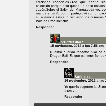
ediciones especiales.Creo que habría si
colección,porque esta queda un poco escasa,
Japón.Sobre el Salón del Manga,cada vez veo
manga en si.Yo por mi parte,volví con un pac
su ausencia.Ains,aun recuerdo los primeros
Bola de Drac,snif,snif.
Responder
SrGrifter
dice:
15 noviembre, 2012 a las 7:58 pm
Nuestro querido redactor Kiko se q
Dragon Ball. Es que es «mu» fan d
Responder
KiKo
dice:
16 noviembre, 2012 a las
Yo quería cogerme la Ultima
a poco…
Responder