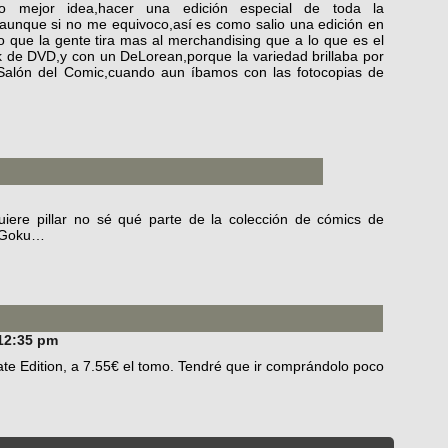
do mejor idea,hacer una edición especial de toda la
aunque si no me equivoco,así es como salio una edición en
 que la gente tira mas al merchandising que a lo que es el
k de DVD,y con un DeLorean,porque la variedad brillaba por
 Salón del Comic,cuando aun íbamos con las fotocopias de
uiere pillar no sé qué parte de la colección de cómics de
e Goku…
 12:35 pm
te Edition, a 7.55€ el tomo. Tendré que ir comprándolo poco