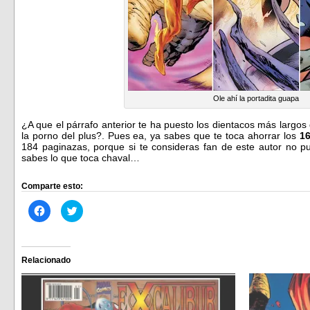
Ole ahí la portadita guapa
¿A que el párrafo anterior te ha puesto los dientacos más largo
la porno del plus?. Pues ea, ya sabes que te toca ahorrar los
16
184 paginazas, porque si te consideras fan de este autor no pu
sabes lo que toca chaval…
Comparte esto:
Haz
Haz
clic
clic
para
para
compartir
compartir
en
en
Facebook
Twitter
(Se
(Se
Relacionado
abre
abre
en
en
una
una
ventana
ventana
nueva)
nueva)