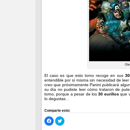
Ole
El caso es que esto tomo recoge en sus
30
entendible por sí misma sin necesidad de leer
creo que próximamente Panini publicará algun
su día no pudiste leer cómo trataron de pute
tomo, porque a pesar de los
30 eurillos
que v
lo degustas…
Comparte esto:
Haz
Haz
clic
clic
para
para