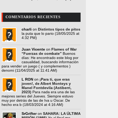
COMENTARIOS RECIENTES
charli
on
Distintos tipos de pitos
la puta que lo pario
(18/05/2025 at
4:32 PM)
Juan Vicente
on
Flames of War
“Fuerzas de combate”
Buenos
días: He encontrado este blog por
casualidad, buscando información
para vender un juego ( y complementos )
denomi
(11/04/2025 at 11:41 AM)
L RON
on
¡Para ti, que eras
joven!, de Albert Monteys y
Manel Fontdevila (Astiberri,
2023)
Para nada era una de las
mejores series del Jueves. Siempre estuvo
muy por detrás de las de Iva u Oscar. De
hecho era b
(18/03/2024 at 4:16 AM)
SrGrifter
on
SAHARA: LA ÚLTIMA
MISIÓN (1995)
Yo al final me