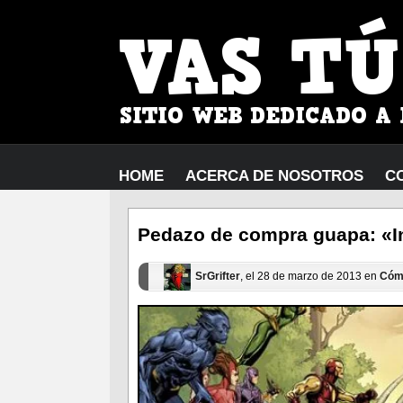
HOME
ACERCA DE NOSOTROS
C
Pedazo de compra guapa: «I
SrGrifter
, el 28 de marzo de 2013 en
Cóm