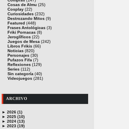
Compras
(147)
Cosas de Almu
(25)
Cosplay
(22)
Curiosidades
(232)
Destrozando Mitos
(9)
Featured
(448)
Frases Antológicas
(3)
Friki Pornacas
(8)
Jeroglíficos
(22)
Juegos de Mesa
(242)
Libros Frikis
(66)
Noticias
(820)
Personajes
(30)
Pufazos Fifa
(7)
Reflexiones
(129)
Series
(112)
Sin categoría
(40)
Videojuegos
(281)
ARCHIVO
►
2026 (1)
►
junio (1)
2025 (10)
►
noviembre (1)
2024 (13)
►
octubre (1)
diciembre (4)
2023 (19)