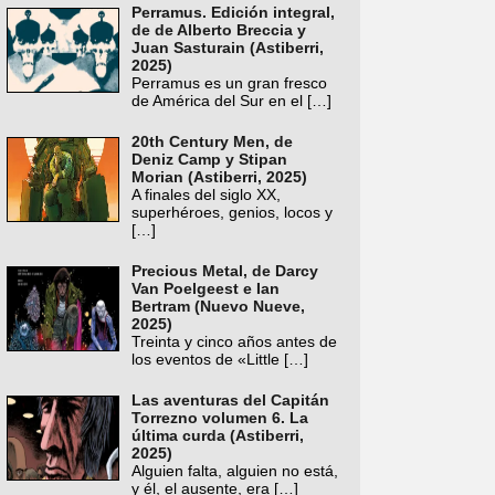
Perramus. Edición integral,
de de Alberto Breccia y
Juan Sasturain (Astiberri,
2025)
Perramus es un gran fresco
de América del Sur en el
[…]
20th Century Men, de
Deniz Camp y Stipan
Morian (Astiberri, 2025)
A finales del siglo XX,
superhéroes, genios, locos y
[…]
Precious Metal, de Darcy
Van Poelgeest e Ian
Bertram (Nuevo Nueve,
2025)
Treinta y cinco años antes de
los eventos de «Little
[…]
Las aventuras del Capitán
Torrezno volumen 6. La
última curda (Astiberri,
2025)
Alguien falta, alguien no está,
y él, el ausente, era
[…]