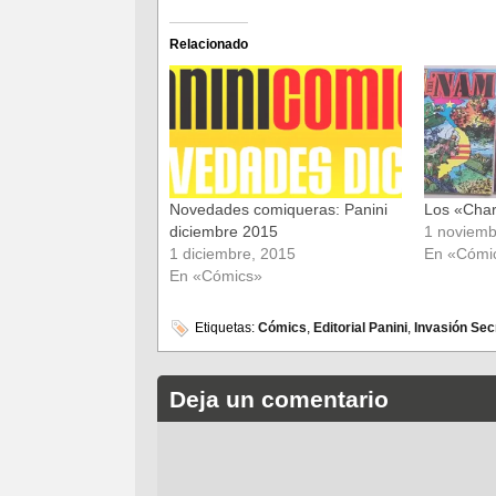
compartir
compartir
en
en
Facebook
Twitter
(Se
(Se
Relacionado
abre
abre
en
en
una
una
ventana
ventana
nueva)
nueva)
Novedades comiqueras: Panini
Los «Char
diciembre 2015
1 noviemb
1 diciembre, 2015
En «Cómi
En «Cómics»
Etiquetas:
Cómics
,
Editorial Panini
,
Invasión Sec
Deja un comentario