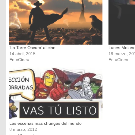
nueva)
nueva)
‘La Torre Oscura’ al cine
Lunes Molone
14 abril, 2015
19 marzo, 20
En «Cine»
En «Cine»
Las escenas más chungas del mundo
8 marzo, 2012