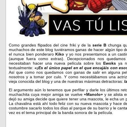
Como grandes flipados del cine friki y de la
serie B
chunga qu
muchachos de este blog tuviéramos ganas de hacer algún tipo de
el nunca bien ponderaro
Kiko
y yo nos presentamos a un castin
(aunque fuera como extras). Decepcionados nos quedamos 
necesitaban hacer una nueva película sobre los
Ewoks
ya n
textualmente:
«¡Es el único papel en el que encajáis con es
Así que como nos quedamos con ganas de salir en alguna peli
nosotros y a tomar por culo. Y como necesitábamos una actriz
vieja conocida del blog y una de nuestras máximas detractoras:
l
El argumento aún lo tenemos que perfilar y darle los últimos re
muchachita cuya mejor amiga se vuelve
«Manolo»
y se alista e
dejó su amiga decide que quiere tener una mascota, le echa un
La chavalina está ahí todo feliz con su nueva mascota y hace d
costumbre sacarlo todos los días al parque de su barrio y le cant
vez es el tema principal de la banda sonora de la película.