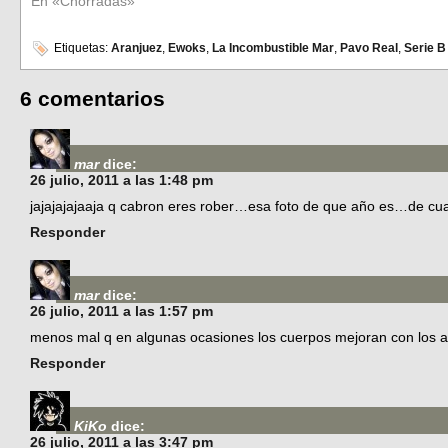
En «Chorradas»
Etiquetas:
Aranjuez
,
Ewoks
,
La Incombustible Mar
,
Pavo Real
,
Serie B
6 comentarios
mar
dice:
26 julio, 2011 a las 1:48 pm
jajajajajaaja q cabron eres rober…esa foto de que año es…de cu
Responder
mar
dice:
26 julio, 2011 a las 1:57 pm
menos mal q en algunas ocasiones los cuerpos mejoran con los 
Responder
KiKo
dice:
26 julio, 2011 a las 3:47 pm