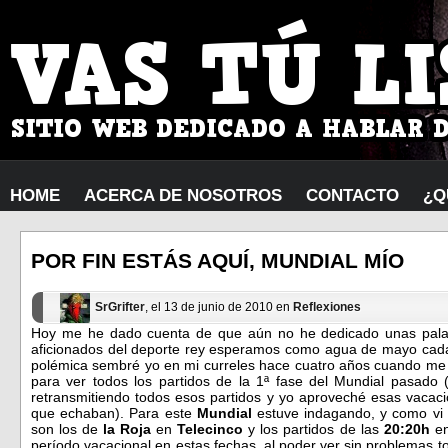
HOME
ACERCA DE NOSOTROS
CONTACTO
¿Q
POR FIN ESTÁS AQUÍ, MUNDIAL MÍO
SrGrifter
, el 13 de junio de 2010 en
Reflexiones
Hoy me he dado cuenta de que aún no he dedicado unas palab
aficionados del deporte rey esperamos como agua de mayo cad
polémica sembré yo en mi curreles hace cuatro años cuando me
para ver todos los partidos de la 1ª fase del Mundial pasado 
retransmitiendo todos esos partidos y yo aproveché esas vacaci
que echaban). Para este
Mundial
estuve indagando, y como vi 
son los de
la Roja
en
Telecinco
y los partidos de las
20:20h
e
período vacacional en estas fechas, al poder ver sin problemas to