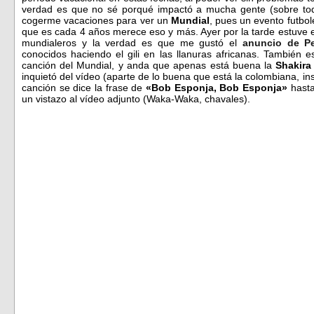
verdad es que no sé porqué impactó a mucha gente (sobre todo
cogerme vacaciones para ver un
Mundial
, pues un evento futbo
que es cada 4 años merece eso y más. Ayer por la tarde estuve
mundialeros y la verdad es que me gustó el
anuncio de P
conocidos haciendo el gili en las llanuras africanas. También 
canción del Mundial, y anda que apenas está buena la
Shakira
inquietó del vídeo (aparte de lo buena que está la colombiana, insi
canción se dice la frase de
«Bob Esponja, Bob Esponja»
hasta
un vistazo al vídeo adjunto (Waka-Waka, chavales).