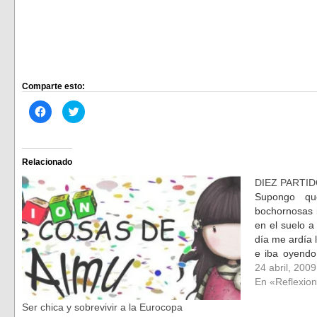
Comparte esto:
Haz
Haz
clic
clic
para
para
compartir
compartir
en
en
Facebook
Twitter
(Se
(Se
Relacionado
abre
abre
en
en
DIEZ PARTI
una
una
ventana
ventana
Supongo qu
nueva)
nueva)
bochornosas 
en el suelo a
día me ardía 
e iba oyendo
este tema y 
24 abril, 2009
En «Reflexio
Ser chica y sobrevivir a la Eurocopa