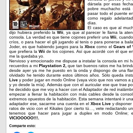
dársela por esas fech
pobre muchacho está c
pasar todo el puente e
como regalo adelantad
días.
El caso es que al much
dijo hubiera preferido la
Wii
, ya que al parecer le llama la at
consola. La verdad es que tiene cojones preferir una
Wii
, cuando
críos, o para hacer el gili jugando al tenis o para ponerse a bail
Joder, es que habiendo juegos para la
Xbox
como el
Gears of
que prefiera la
Wii
de los cojones. Así que acordé con él que en
me la quedaba yo.
Nervioso y emocionado me dispuse a instalar la consola en mi ha
recuerdos a mi
Playstation 2,
que tan buenos ratos me ha brindad
desde ayer ya me he puesto en la onda y dispongo de una fl
olvidado he tenido durante estos últimos años. Sólo queda inst
Live
y poder jugar en modo Online (vaya vicio que nos vamos a 
y yo desde la mía). Además que con el auricular ese que trae p
he decidido que me voy a hacer con el Adaptador de red inalámbr
empezar a llenar la habitación con más cables desde la conso
extremos opuestos de la habitación. Esta semana intentaré ir una 
adaptador ese, sacarme una cuenta en el
Xbox Live
y disponer
ratos de vicio con el Kikales (por cierto tú…, vete redactando u
tenemos que hacer para jugar a duplex en modo Online; 
VICIOOOOO!!!.
Comparte esto: