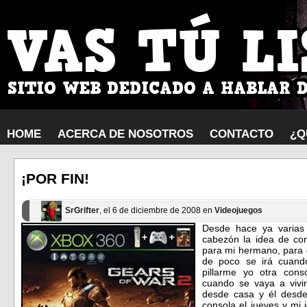
HOME
ACERCA DE NOSOTROS
CONTACTO
¿Q
¡POR FIN!
SrGrifter
, el 6 de diciembre de 2008 en
Videojuegos
Desde hace ya varias
cabezón la idea de c
para mi hermano, para q
de poco se irá cuand
pillarme yo otra con
cuando se vaya a vivir
desde casa y él desde
consola el jueves y mi