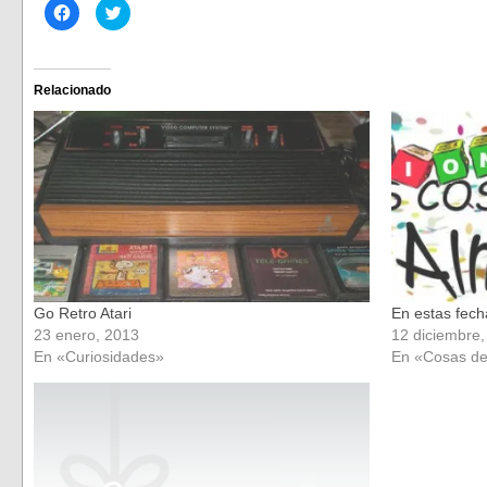
Haz
Haz
clic
clic
para
para
compartir
compartir
en
en
Facebook
Twitter
(Se
(Se
Relacionado
abre
abre
en
en
una
una
ventana
ventana
nueva)
nueva)
Go Retro Atari
En estas fech
23 enero, 2013
12 diciembre,
En «Curiosidades»
En «Cosas de