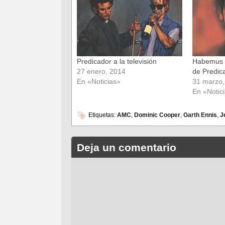
una
una
ventana
ventana
nueva)
nueva)
Predicador a la televisión
Habemus r
27 enero, 2014
de Predic
En «Noticias»
31 marzo,
En «Notic
Etiquetas:
AMC
,
Dominic Cooper
,
Garth Ennis
,
J
Deja un comentario