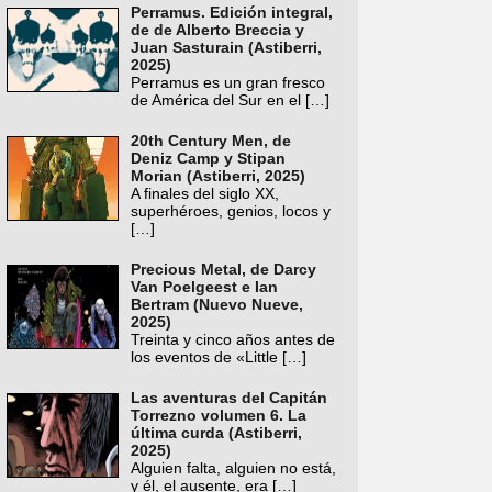
Perramus. Edición integral,
de de Alberto Breccia y
Juan Sasturain (Astiberri,
2025)
Perramus es un gran fresco
de América del Sur en el
[…]
20th Century Men, de
Deniz Camp y Stipan
Morian (Astiberri, 2025)
A finales del siglo XX,
superhéroes, genios, locos y
[…]
Precious Metal, de Darcy
Van Poelgeest e Ian
Bertram (Nuevo Nueve,
2025)
Treinta y cinco años antes de
los eventos de «Little
[…]
Las aventuras del Capitán
Torrezno volumen 6. La
última curda (Astiberri,
2025)
Alguien falta, alguien no está,
y él, el ausente, era
[…]