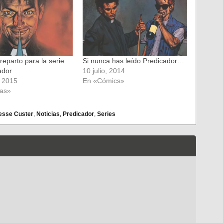
eparto para la serie
Si nunca has leído Predicador…
ador
10 julio, 2014
 2015
En «Cómics»
ias»
esse Custer
,
Noticias
,
Predicador
,
Series