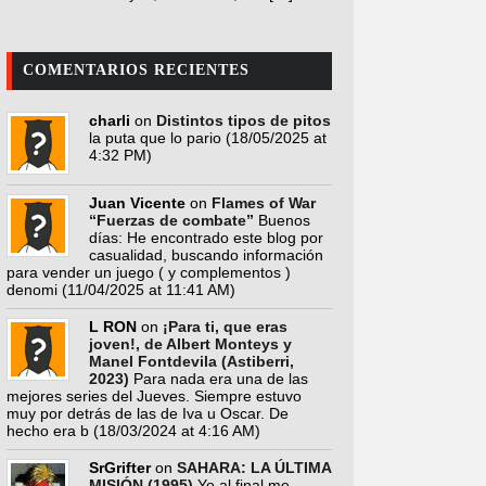
COMENTARIOS RECIENTES
charli
on
Distintos tipos de pitos
la puta que lo pario
(18/05/2025 at
4:32 PM)
Juan Vicente
on
Flames of War
“Fuerzas de combate”
Buenos
días: He encontrado este blog por
casualidad, buscando información
para vender un juego ( y complementos )
denomi
(11/04/2025 at 11:41 AM)
L RON
on
¡Para ti, que eras
joven!, de Albert Monteys y
Manel Fontdevila (Astiberri,
2023)
Para nada era una de las
mejores series del Jueves. Siempre estuvo
muy por detrás de las de Iva u Oscar. De
hecho era b
(18/03/2024 at 4:16 AM)
SrGrifter
on
SAHARA: LA ÚLTIMA
MISIÓN (1995)
Yo al final me