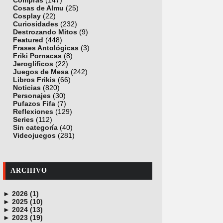
Compras
(147)
Cosas de Almu
(25)
Cosplay
(22)
Curiosidades
(232)
Destrozando Mitos
(9)
Featured
(448)
Frases Antológicas
(3)
Friki Pornacas
(8)
Jeroglíficos
(22)
Juegos de Mesa
(242)
Libros Frikis
(66)
Noticias
(820)
Personajes
(30)
Pufazos Fifa
(7)
Reflexiones
(129)
Series
(112)
Sin categoría
(40)
Videojuegos
(281)
ARCHIVO
►
2026 (1)
►
junio (1)
2025 (10)
►
noviembre (1)
2024 (13)
►
octubre (1)
diciembre (4)
2023 (19)