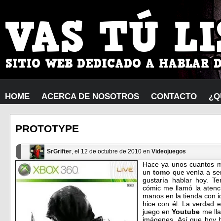
HOME
ACERCA DE NOSOTROS
CONTACTO
¿Q
PROTOTYPE
SrGrifter
, el 12 de octubre de 2010 en
Videojuegos
Hace ya unos cuantos m
un
tomo
que venía a se
gustaría hablar hoy. 
cómic me llamó la atenci
manos en la tienda con i
hice con él. La verdad e
juego en
Youtube
me lla
imágenes. Así que hoy 