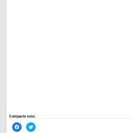
Comparte esto:
Haz
Haz
clic
clic