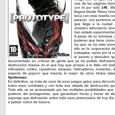
una de las páginas don
con él por sólo
14€
. Mi
llegará desde Reino Unid
boca con esta reseña co
parecer, nos ponemos en
que llega a la ciuda
siniestro laboratorio d
han estado experimentan
A pesar de su amnesia, 
poderes que tiene como 
los que se ha visto som
ello es
la corporación
d
trabajaba, razón por la c
el asunto y descubrir 
documentado en críticas de gente que ya ha podido disfrutarlo
destrucción masiva en el que hay que arrasar a lo Atila con tod
infectados, civiles, cazadores, tanques, helicopteros, mutantes,
especie de popurrí que mezcla lo mejor de otros títulos ta
Spiderman
.
En definitiva, se trata de unos de esos juegos aptos para derrocha
todos esos combates y con toda esa oleada de destrucción que
Todo ello se ve acrecentado por las múltiples
posibilidades que 
poderes del protagonista, que garantizan horas y horas de di
supongo que disfrutarán sobre todo esos jovenzuelos de hoy día
a patear cubos de basura.