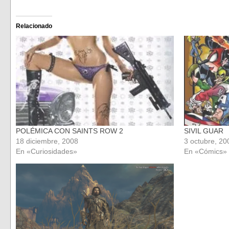
para
para
compartir
compartir
en
en
Facebook
Twitter
(Se
(Se
Relacionado
abre
abre
en
en
una
una
ventana
ventana
nueva)
nueva)
POLÉMICA CON SAINTS ROW 2
SIVIL GUAR
18 diciembre, 2008
3 octubre, 20
En «Curiosidades»
En «Cómics»