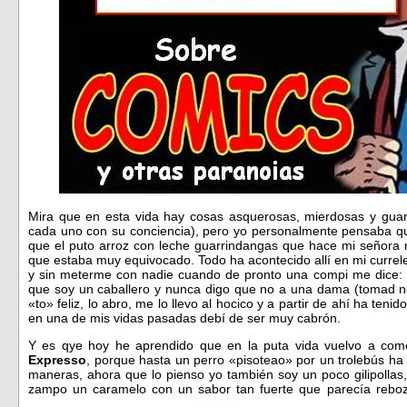
Mira que en esta vida hay cosas asquerosas, mierdosas y guarra
cada uno con su conciencia), pero yo personalmente pensaba qu
que el puto arroz con leche guarrindangas que hace mi señora
que estaba muy equivocado. Todo ha acontecido allí en mi currele
y sin meterme con nadie cuando de pronto una compi me dice:
que soy un caballero y nunca digo que no a una dama (tomad not
«to» feliz, lo abro, me lo llevo al hocico y a partir de ahí ha te
en una de mis vidas pasadas debí de ser muy cabrón.
Y es qye hoy he aprendido que en la puta vida vuelvo a co
Expresso
, porque hasta un perro «pisoteao» por un trolebús ha
maneras, ahora que lo pienso yo también soy un poco gilipollas
zampo un caramelo con un sabor tan fuerte que parecía rebo