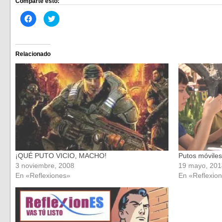
Comparte esto:
Haz
Haz
clic
clic
para
para
compartir
compartir
en
en
Facebook
Twitter
(Se
(Se
Relacionado
abre
abre
en
en
una
una
ventana
ventana
nueva)
nueva)
¡QUÉ PUTO VICIO, MACHO!
Putos móviles
3 noviembre, 2008
19 mayo, 201
En «Reflexiones»
En «Reflexio