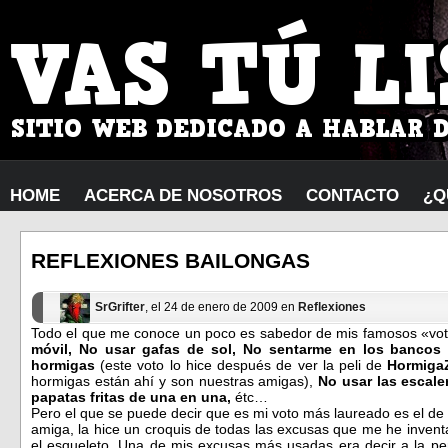
HOME
ACERCA DE NOSOTROS
CONTACTO
¿Q
REFLEXIONES BAILONGAS
SrGrifter
, el 24 de enero de 2009 en
Reflexiones
Todo el que me conoce un poco es sabedor de mis famosos «vo
móvil, No usar gafas de sol, No sentarme en los bancos 
hormigas
(este voto lo hice después de ver la peli de
Hormiga
hormigas están ahí y son nuestras amigas),
No usar las escale
papatas fritas de una en una,
étc…
Pero el que se puede decir que es mi voto más laureado es el de
amiga, la hice un croquis de todas las excusas que me he invent
el esqueleto. Una de mis excusas más usadas era decir a la pe