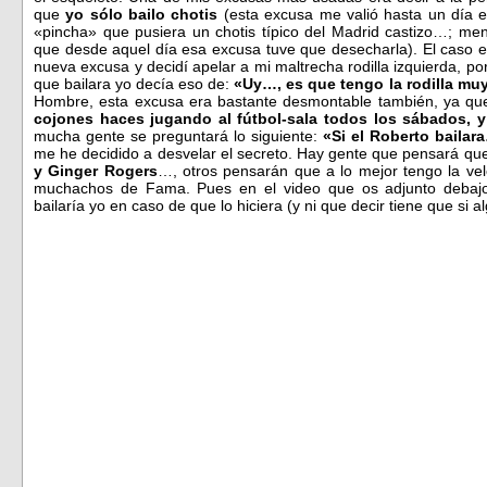
que
yo sólo bailo chotis
(esta excusa me valió hasta un día en
«pincha» que pusiera un chotis típico del Madrid castizo…; me
que desde aquel día esa excusa tuve que desecharla). El caso
nueva excusa y decidí apelar a mi maltrecha rodilla izquierda, po
que bailara yo decía eso de:
«Uy…, es que tengo la rodilla mu
Hombre, esta excusa era bastante desmontable también, ya qu
cojones haces jugando al fútbol-sala todos los sábados, 
mucha gente se preguntará lo siguiente:
«Si el Roberto bailar
me he decidido a desvelar el secreto. Hay gente que pensará que
y Ginger Rogers
…, otros pensarán que a lo mejor tengo la ve
muchachos de Fama. Pues en el video que os adjunto debajo
bailaría yo en caso de que lo hiciera (y ni que decir tiene que si al