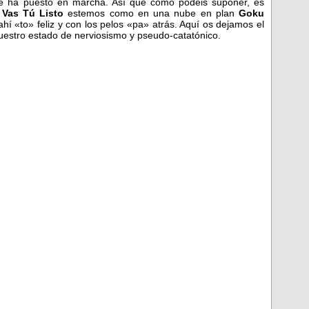
 se ha puesto en marcha. Así que como podéis suponer, es
e
Vas Tú Listo
estemos como en una nube en plan
Goku
hí «to» feliz y con los pelos «pa» atrás. Aquí os dejamos el
nuestro estado de nerviosismo y pseudo-catatónico.