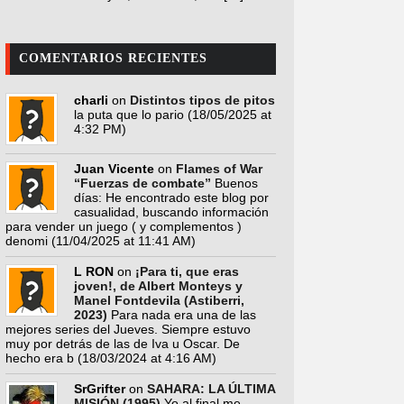
COMENTARIOS RECIENTES
charli
on
Distintos tipos de pitos
la puta que lo pario
(18/05/2025 at
4:32 PM)
Juan Vicente
on
Flames of War
“Fuerzas de combate”
Buenos
días: He encontrado este blog por
casualidad, buscando información
para vender un juego ( y complementos )
denomi
(11/04/2025 at 11:41 AM)
L RON
on
¡Para ti, que eras
joven!, de Albert Monteys y
Manel Fontdevila (Astiberri,
2023)
Para nada era una de las
mejores series del Jueves. Siempre estuvo
muy por detrás de las de Iva u Oscar. De
hecho era b
(18/03/2024 at 4:16 AM)
SrGrifter
on
SAHARA: LA ÚLTIMA
MISIÓN (1995)
Yo al final me