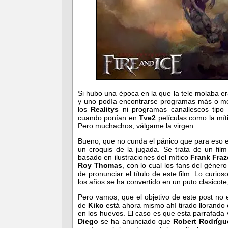
Si hubo una época en la que la tele molaba e
y uno podía encontrarse programas más o me
los
Realitys
ni programas canallescos tipo
cuando ponían en
Tve2
películas como la mít
Pero muchachos, válgame la virgen.
Bueno, que no cunda el pánico que para eso 
un croquis de la jugada. Se trata de un fil
basado en ilustraciones del mítico
Frank Fraz
Roy Thomas
, con lo cual los fans del géner
de pronunciar el título de este film. Lo curi
los años se ha convertido en un puto clasicote
Pero vamos, que el objetivo de este post no
de
Kiko
está ahora mismo ahí tirado llorand
en los huevos. El caso es que esta parrafada 
Diego
se ha anunciado que
Robert Rodrígu