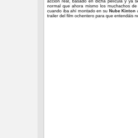
acción real, basado en dicha película y ya
normal que ahora mismo los muchachos d
cuando iba ahí montado en su
Nube Kinton
a
trailer del film ochentero para que entendáis 