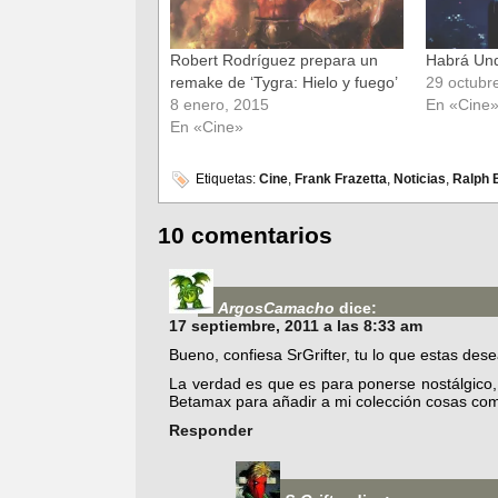
Robert Rodríguez prepara un
Habrá Und
remake de ‘Tygra: Hielo y fuego’
29 octubr
8 enero, 2015
En «Cine
En «Cine»
Etiquetas:
Cine
,
Frank Frazetta
,
Noticias
,
Ralph 
10 comentarios
ArgosCamacho
dice:
17 septiembre, 2011 a las 8:33 am
Bueno, confiesa SrGrifter, tu lo que estas des
La verdad es que es para ponerse nostálgico,
Betamax para añadir a mi colección cosas com
Responder