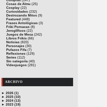
Compras
(147)
Cosas de Almu
(25)
Cosplay
(22)
Curiosidades
(232)
Destrozando Mitos
(9)
Featured
(448)
Frases Antológicas
(3)
Friki Pornacas
(8)
Jeroglíficos
(22)
Juegos de Mesa
(242)
Libros Frikis
(66)
Noticias
(820)
Personajes
(30)
Pufazos Fifa
(7)
Reflexiones
(129)
Series
(112)
Sin categoría
(40)
Videojuegos
(281)
ARCHIVO
►
2026 (1)
►
junio (1)
2025 (10)
►
noviembre (1)
2024 (13)
►
octubre (1)
diciembre (4)
2023 (19)