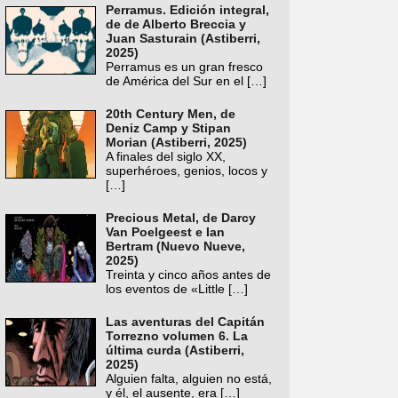
Perramus. Edición integral,
de de Alberto Breccia y
Juan Sasturain (Astiberri,
2025)
Perramus es un gran fresco
de América del Sur en el
[…]
20th Century Men, de
Deniz Camp y Stipan
Morian (Astiberri, 2025)
A finales del siglo XX,
superhéroes, genios, locos y
[…]
Precious Metal, de Darcy
Van Poelgeest e Ian
Bertram (Nuevo Nueve,
2025)
Treinta y cinco años antes de
los eventos de «Little
[…]
Las aventuras del Capitán
Torrezno volumen 6. La
última curda (Astiberri,
2025)
Alguien falta, alguien no está,
y él, el ausente, era
[…]