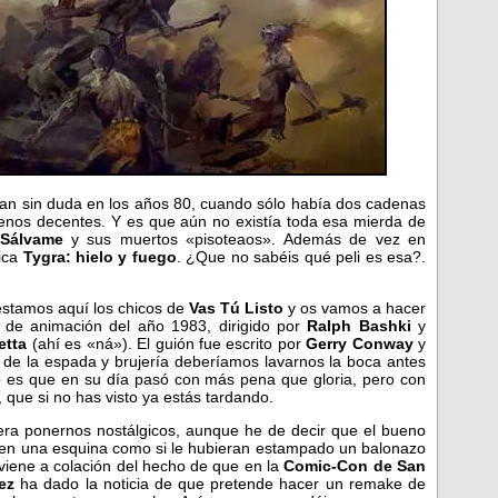
ran sin duda en los años 80, cuando sólo había dos cadenas
nos decentes. Y es que aún no existía toda esa mierda de
Sálvame
y sus muertos «pisoteaos». Además de vez en
ica
Tygra: hielo y fuego
. ¿Que no sabéis qué peli es esa?.
estamos aquí los chicos de
Vas Tú Listo
y os vamos a hacer
m de animación del año 1983, dirigido por
Ralph Bashki
y
etta
(ahí es «ná»). El guión fue escrito por
Gerry Conway
y
o de la espada y brujería deberíamos lavarnos la boca antes
oso es que en su día pasó con más pena que gloria, pero con
, que si no has visto ya estás tardando.
 era ponernos nostálgicos, aunque he de decir que el bueno
o en una esquina como si le hubieran estampado un balonazo
viene a colación del hecho de que en la
Comic-Con de San
ez
ha dado la noticia de que pretende hacer un remake de