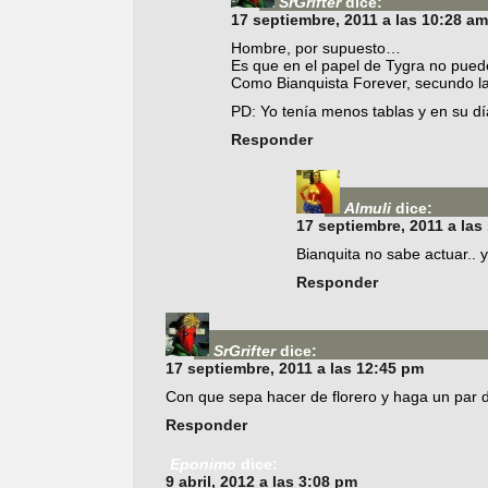
SrGrifter
dice:
17 septiembre, 2011 a las 10:28 am
Hombre, por supuesto…
Es que en el papel de Tygra no pued
Como Bianquista Forever, secundo la
PD: Yo tenía menos tablas y en su dí
Responder
Almuli
dice:
17 septiembre, 2011 a las
Bianquita no sabe actuar..
Responder
SrGrifter
dice:
17 septiembre, 2011 a las 12:45 pm
Con que sepa hacer de florero y haga un par d
Responder
Eponimo
dice:
9 abril, 2012 a las 3:08 pm