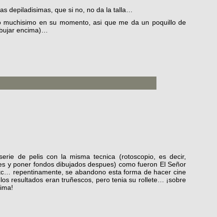
as depiladisimas, que si no, no da la talla…
o muchisimo en su momento, asi que me da un poquillo de
ibujar encima)…
rie de pelis con la misma tecnica (rotoscopio, es decir,
les y poner fondos dibujados despues) como fueron El Señor
 etc… repentinamente, se abandono esta forma de hacer cine
os resultados eran truñescos, pero tenia su rollete… ¡sobre
cima!