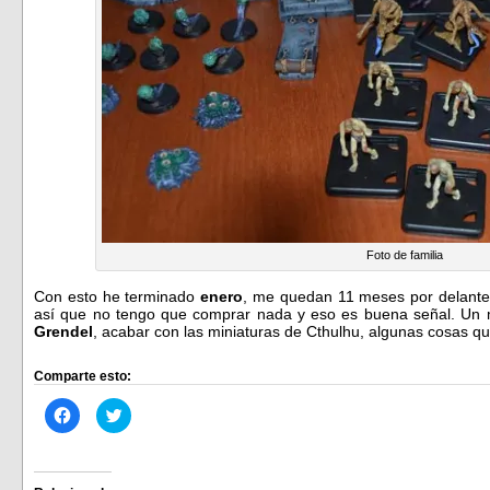
Foto de familia
Con esto he terminado
enero
, me quedan 11 meses por delante, 
así que no tengo que comprar nada y eso es buena señal. Un m
Grendel
, acabar con las miniaturas de Cthulhu, algunas cosas
Comparte esto:
Haz
Haz
clic
clic
para
para
compartir
compartir
en
en
Facebook
Twitter