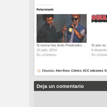
compartir
compartir
en
en
Facebook
Twitter
(Se
(Se
Relacionado
abre
abre
en
en
una
una
ventana
ventana
nueva)
nueva)
Si nunca has leído Predicador…
Si aún no
10 julio, 2014
6 diciemb
En «Cómics»
En «Cómi
Etiquetas:
Alex Ross
,
Cómics
,
ECC ediciones
,
K
Deja un comentario