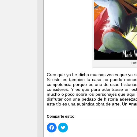
Ole
Creo que ya he dicho muchas veces que yo soy
Si este es también tu caso no puedo menos
competencia porque es uno de esas historias
consideres. Y es que para adentrarse en esta
mucho o poco sobre los personajes que aquí 
disfrutar con una pedazo de historia adereza
este tío es una auténtica obra de arte. Un
«mu
Comparte esto:
Haz
Haz
clic
clic
para
para