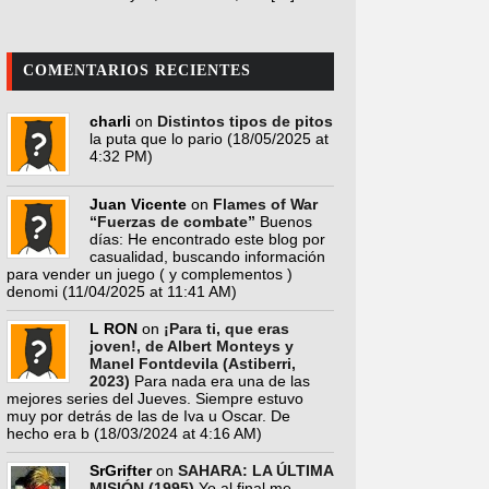
COMENTARIOS RECIENTES
charli
on
Distintos tipos de pitos
la puta que lo pario
(18/05/2025 at
4:32 PM)
Juan Vicente
on
Flames of War
“Fuerzas de combate”
Buenos
días: He encontrado este blog por
casualidad, buscando información
para vender un juego ( y complementos )
denomi
(11/04/2025 at 11:41 AM)
L RON
on
¡Para ti, que eras
joven!, de Albert Monteys y
Manel Fontdevila (Astiberri,
2023)
Para nada era una de las
mejores series del Jueves. Siempre estuvo
muy por detrás de las de Iva u Oscar. De
hecho era b
(18/03/2024 at 4:16 AM)
SrGrifter
on
SAHARA: LA ÚLTIMA
MISIÓN (1995)
Yo al final me