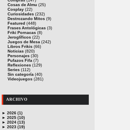
Compras
(147)
Cosas de Almu
(25)
Cosplay
(22)
Curiosidades
(232)
Destrozando Mitos
(9)
Featured
(448)
Frases Antológicas
(3)
Friki Pornacas
(8)
Jeroglíficos
(22)
Juegos de Mesa
(242)
Libros Frikis
(66)
Noticias
(820)
Personajes
(30)
Pufazos Fifa
(7)
Reflexiones
(129)
Series
(112)
Sin categoría
(40)
Videojuegos
(281)
ARCHIVO
►
2026 (1)
►
junio (1)
2025 (10)
►
noviembre (1)
2024 (13)
►
octubre (1)
diciembre (4)
2023 (19)