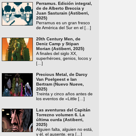
Perramus. Edición integral,
de de Alberto Breccia y
Juan Sasturain (Astiberri,
2025)
Perramus es un gran fresco
de América del Sur en el
[…]
20th Century Men, de
Deniz Camp y Stipan
Morian (Astiberri, 2025)
A finales del siglo XX,
superhéroes, genios, locos y
[…]
Precious Metal, de Darcy
Van Poelgeest e Ian
Bertram (Nuevo Nueve,
2025)
Treinta y cinco años antes de
los eventos de «Little
[…]
Las aventuras del Capitán
Torrezno volumen 6. La
última curda (Astiberri,
2025)
Alguien falta, alguien no está,
y él, el ausente, era
[…]