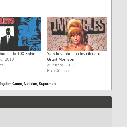
 has leído 100 Balas…
Ya a la venta ‘Los Invisibles’ de
re, 2013
Grant Morrison
cs»
30 enero, 2015
En «Cómics»
ingdom Come
,
Noticias
,
Superman