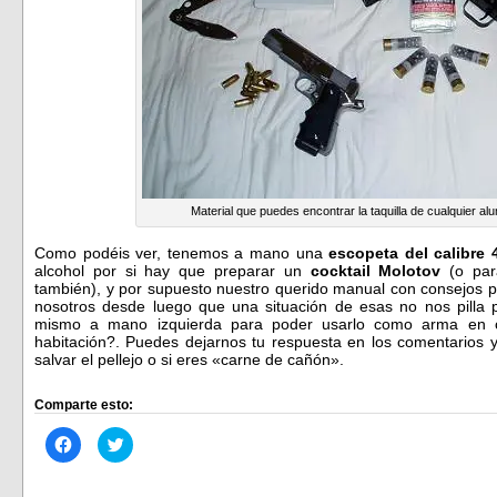
Material que puedes encontrar la taquilla de cualquier 
Como podéis ver, tenemos a mano una
escopeta del calibre 
alcohol por si hay que preparar un
cocktail Molotov
(o para
también), y por supuesto nuestro querido manual con consejos pa
nosotros desde luego que una situación de esas no nos pilla 
mismo a mano izquierda para poder usarlo como arma en 
habitación?. Puedes dejarnos tu respuesta en los comentarios y
salvar el pellejo o si eres «carne de cañón».
Comparte esto:
Haz
Haz
clic
clic
para
para
compartir
compartir
en
en