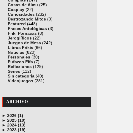
Compras
(147)
Cosas de Almu
(25)
Cosplay
(22)
Curiosidades
(232)
Destrozando Mitos
(9)
Featured
(448)
Frases Antológicas
(3)
Friki Pornacas
(8)
Jeroglíficos
(22)
Juegos de Mesa
(242)
Libros Frikis
(66)
Noticias
(820)
Personajes
(30)
Pufazos Fifa
(7)
Reflexiones
(129)
Series
(112)
Sin categoría
(40)
Videojuegos
(281)
ARCHIVO
►
2026 (1)
►
junio (1)
2025 (10)
►
noviembre (1)
2024 (13)
►
octubre (1)
diciembre (4)
2023 (19)