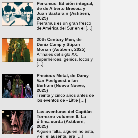
Perramus. Edición integral,
de de Alberto Breccia y
Juan Sasturain (Astiberri,
2025)
Perramus es un gran fresco
de América del Sur en el
[…]
20th Century Men, de
Deniz Camp y Stipan
Morian (Astiberri, 2025)
A finales del siglo XX,
superhéroes, genios, locos y
[…]
Precious Metal, de Darcy
Van Poelgeest e Ian
Bertram (Nuevo Nueve,
2025)
Treinta y cinco años antes de
los eventos de «Little
[…]
Las aventuras del Capitán
Torrezno volumen 6. La
última curda (Astiberri,
2025)
Alguien falta, alguien no está,
y él, el ausente, era
[…]