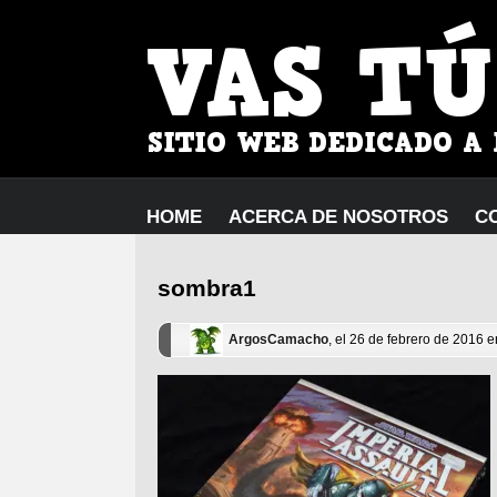
HOME
ACERCA DE NOSOTROS
C
sombra1
ArgosCamacho
, el 26 de febrero de 2016 e