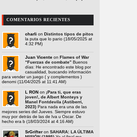
COMENTARIOS RECIENTES
charli
on
Distintos tipos de pitos
la puta que lo pario
(18/05/2025 at
4:32 PM)
Juan Vicente
on
Flames of War
“Fuerzas de combate”
Buenos
días: He encontrado este blog por
casualidad, buscando información
para vender un juego ( y complementos )
denomi
(11/04/2025 at 11:41 AM)
L RON
on
¡Para ti, que eras
joven!, de Albert Monteys y
Manel Fontdevila (Astiberri,
2023)
Para nada era una de las
mejores series del Jueves. Siempre estuvo
muy por detrás de las de Iva u Oscar. De
hecho era b
(18/03/2024 at 4:16 AM)
SrGrifter
on
SAHARA: LA ÚLTIMA
MISIÓN (1995)
Yo al final me