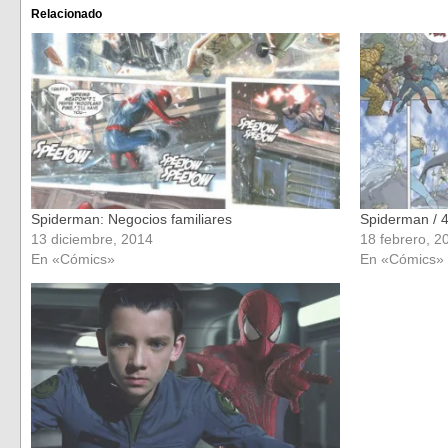
(Se
(Se
Relacionado
abre
abre
en
en
una
una
ventana
ventana
nueva)
nueva)
Spiderman: Negocios familiares
Spiderman / 4
13 diciembre, 2014
18 febrero, 2
En «Cómics»
En «Cómics»