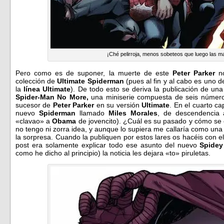
¡Ché pelirroja, menos sobeteos que luego las m
Pero como es de suponer, la muerte de este
Peter Parker
no
colección de
Ultimate Spiderman
(pues al fin y al cabo es uno d
la
línea Ultimate
). De todo esto se deriva la publicación de u
Spider-Man No More,
una miniserie compuesta de seis número
sucesor de
Peter Parker
en su versión
Ultimate
. En el cuarto ca
nuevo
Spiderman
llamado
Miles Morales
, de descendencia 
«clavao» a
Obama
de jovencito). ¿Cuál es su pasado y cómo se
no tengo ni zorra idea, y aunque lo supiera me callaría como una
la sorpresa. Cuando la publiquen por estos lares os hacéis con el
post era solamente explicar todo ese asunto del nuevo
Spide
como he dicho al principio) la noticia les dejara «to» piruletas.