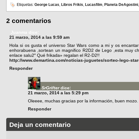
Etiquetas:
George Lucas
,
Libros Frikis
,
Lucasfilm
,
Planeta DeAgostini
2 comentarios
Juanma
dice:
21 marzo, 2014 a las 9:59 am
Hola si os gusta el universo Star Wars como a mi y os encanta
enhorabuena ,sortean un magnifico R2D2 de Lego ,esta muy chu
enlace salu2″ Qué frikada» regalan el R2-D2!!
http://www.demartina.com/noticias-juguetes/sorteo-lego-star
Responder
SrGrifter
dice:
21 marzo, 2014 a las 5:29 pm
Oleeee, muchas gracias por la información, buen mozo.
Responder
Deja un comentario