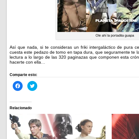
Ole ahí la portadita guapa
Así que nada, si te consideras un friki intergaláctico de pura 
cuesta este pedazo de tomo en tapa dura, que seguramente te l
lectura a lo largo de las 320 paginazas que componen esta crónic
hacerte con ella…
Comparte esto:
Haz
Haz
clic
clic
para
para
compartir
compartir
en
en
Facebook
Twitter
(Se
(Se
Relacionado
abre
abre
en
en
una
una
ventana
ventana
nueva)
nueva)