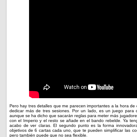
Pero hay tres detalles que me parecen importantes a la hora de d
dedicar más de tres sesiones. Por un lado, es un juego para 
aunque se ha dicho que sacarán reglas para meter más jugadores
con el Imperio y el resto se añade en el bando rebelde. Ya ten
acabo de ver claras. El segundo punto es la forma innovador
objetivos de 6 cartas cada uno, que te pueden simplificar las 
pero también puede que no sea flexible.