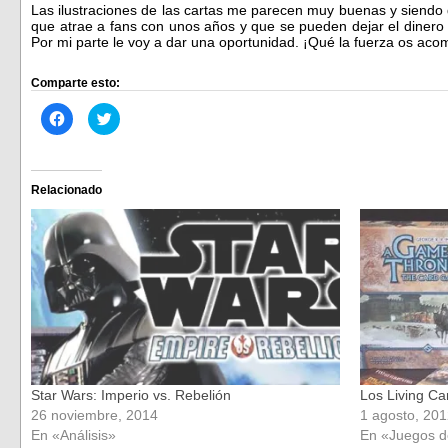
Las ilustraciones de las cartas me parecen muy buenas y siendo de
que atrae a fans con unos años y que se pueden dejar el dinero
Por mi parte le voy a dar una oportunidad. ¡Qué la fuerza os aco
Comparte esto:
Haz
Haz
clic
clic
para
para
compartir
compartir
en
en
Facebook
Twitter
(Se
(Se
Relacionado
abre
abre
en
en
una
una
ventana
ventana
nueva)
nueva)
Star Wars: Imperio vs. Rebelión
Los Living C
26 noviembre, 2014
1 agosto, 20
En «Análisis»
En «Juegos 