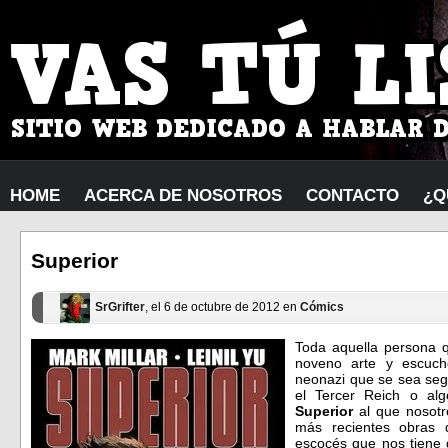
HOME
ACERCA DE NOSOTROS
CONTACTO
¿Q
Superior
SrGrifter
, el 6 de octubre de 2012 en
Cómics
Toda aquella persona q
noveno arte y escuch
neonazi que se sea seg
el Tercer Reich o alg
Superior
al que nosotr
más recientes obras
escocés que nos tiene 