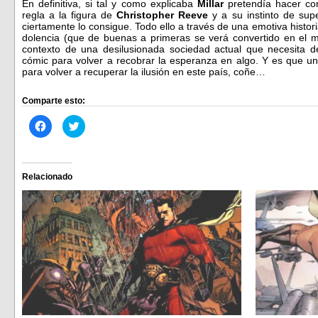
En definitiva, si tal y como explicaba
Millar
pretendía hacer co
regla a la figura de
Christopher Reeve
y a su instinto de su
ciertamente lo consigue. Todo ello a través de una emotiva histo
dolencia (que de buenas a primeras se verá convertido en el m
contexto de una desilusionada sociedad actual que necesita d
cómic para volver a recobrar la esperanza en algo. Y es que u
para volver a recuperar la ilusión en este país, coñe…
Comparte esto:
Haz
Haz
clic
clic
para
para
compartir
compartir
en
en
Facebook
Twitter
(Se
(Se
Relacionado
abre
abre
en
en
una
una
ventana
ventana
nueva)
nueva)