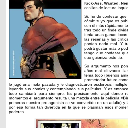
Kick-Ass
,
Wanted
,
Ne
cosillas de lectura inqui
Sí, he de confesar que
cómic suyo que es pub
con él más rápidamente 
tras todo un finde olvi
tenía unas ganas locas
las reseñas y las críti
ponían nada mal. Y tr
podrá gustar más o pod
tengo que confesar qu
que guioniza este tío.
Su argumento nos pone
años mal «llevaos» l
tenía todo (buenos amig
prometedor futuro como
le jugó una mala pasada y le diagnosticaron esclerosis múltiple
leyendo sus cómics y contemplando sus películas. Y es enton
todo cambiará para siempre. Es precisamente aquí donde re
momentos el argumento resulta una mezcla entre la película
«Bi
primeras nuestro protagonista se ve convertido en un adulto) y l
por esa forma tan divertida en la que se plasman esos momen
poderes.