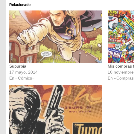
Facebook
Twitter
(Se
(Se
Relacionado
abre
abre
en
en
una
una
ventana
ventana
nueva)
nueva)
Supurbia
Mis compras f
17 mayo, 2014
10 noviembre
En «Cómics»
En «Compras