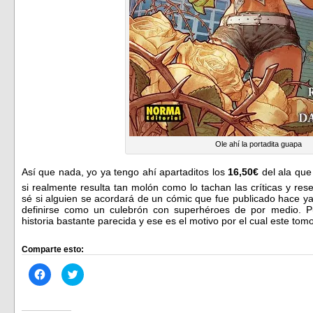
Ole ahí la portadita guapa
Así que nada, yo ya tengo ahí apartaditos los
16,50€
del ala que
si realmente resulta tan molón como lo tachan las críticas y re
sé si alguien se acordará de un cómic que fue publicado hace ya
definirse como un culebrón con superhéroes de por medio. 
historia bastante parecida y ese es el motivo por el cual este to
Comparte esto:
Haz
Haz
clic
clic
para
para
compartir
compartir
en
en