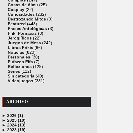
Compras
(147)
Cosas de Almu
(25)
Cosplay
(22)
Curiosidades
(232)
Destrozando Mitos
(9)
Featured
(448)
Frases Antológicas
(3)
Friki Pornacas
(8)
Jeroglíficos
(22)
Juegos de Mesa
(242)
Libros Frikis
(66)
Noticias
(820)
Personajes
(30)
Pufazos Fifa
(7)
Reflexiones
(129)
Series
(112)
Sin categoría
(40)
Videojuegos
(281)
ARCHIVO
►
2026 (1)
►
junio (1)
2025 (10)
►
noviembre (1)
2024 (13)
►
octubre (1)
diciembre (4)
2023 (19)