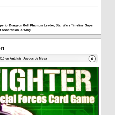
perio
,
Dungeon Roll
,
Phantom Leader
,
Star Wars Timeline
,
Super
f Ashardalon
,
X-Wing
rt
0
2016 en
Análisis
,
Juegos de Mesa