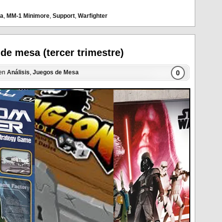
sa
,
MM-1 Minimore
,
Support
,
Warfighter
de mesa (tercer trimestre)
0
 en
Análisis
,
Juegos de Mesa