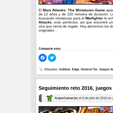
El
Mars Attacks: The Miniatures Game
apar
de 12 años y de 120 minutos de duración. Le 
buscando miniaturas para el
Warfighter
le ech
Attacks
, eran perfectos, así que encontré u
otra que venía de regalo. Hoy abriremos los d
originales…
Comparte esto:
Haz
Haz
clic
clic
para
para
compartir
compartir
en
en
Etiquetas:
Análisis
,
Edge
,
General Tor
,
Juegos d
Facebook
Twitter
(Se
(Se
abre
abre
en
en
una
una
ventana
ventana
Seguimiento reto 2016, juegos
nueva)
nueva)
ArgosCamacho
, el 6 de julio de 2016 en