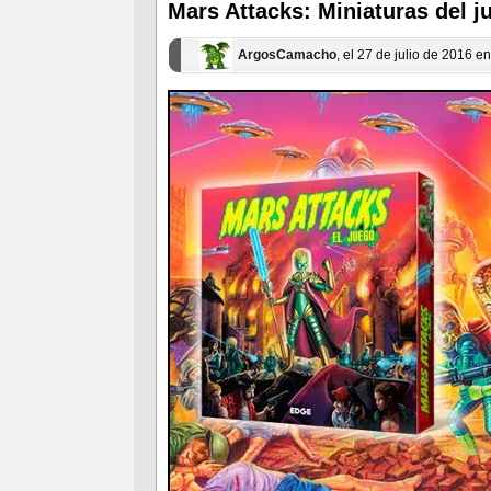
nueva)
nueva)
Mars Attacks: Miniaturas del 
ArgosCamacho
, el 27 de julio de 2016 e