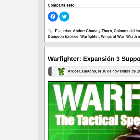
Comparte esto:
Haz
Haz
clic
clic
para
para
compartir
compartir
en
en
Etiquetas:
Andor: Chada y Thorn
,
Colonos del Im
Facebook
Twitter
Dungeon Explore
,
Warfighter
,
Wings of War
,
Wrath o
(Se
(Se
abre
abre
en
en
una
una
ventana
ventana
nueva)
nueva)
Warfighter: Expansión 3 Suppo
ArgosCamacho
, el 30 de noviembre de 