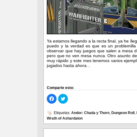
Ya estamos llegando a la recta final, ya he l
puedo y la verdad es que es un problemilla 
observar que hay juegos que salen a mesa d
pero que no ven mesa nunca. Otro asunto de
muy rápido y este mes tenemos varios ejemplo
jugados hasta ahora…
Comparte esto:
Haz
Haz
clic
clic
para
para
compartir
compartir
en
en
Etiquetas:
Andor: Chada y Thorn
,
Dungeon Roll
,
Facebook
Twitter
Wrath of Ashardalon
(Se
(Se
abre
abre
en
en
una
una
ventana
ventana