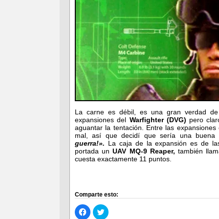
La carne es débil, es una gran verdad de
expansiones del
Warfighter (DVG)
pero clar
aguantar la tentación. Entre las expansione
mal, así que decidí que sería una buena 
guerra!».
La caja de la expansión es de las
portada un
UAV MQ-9 Reaper,
también llam
cuesta exactamente 11 puntos.
Comparte esto:
Haz
Haz
clic
clic