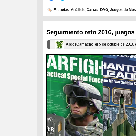
para
para
compartir
compartir
en
en
Etiquetas:
Análisis
,
Cartas
,
DVG
,
Juegos de Me
Facebook
Twitter
(Se
(Se
abre
abre
en
en
una
una
ventana
ventana
Seguimiento reto 2016, juegos 
nueva)
nueva)
ArgosCamacho
, el 5 de octubre de 2016