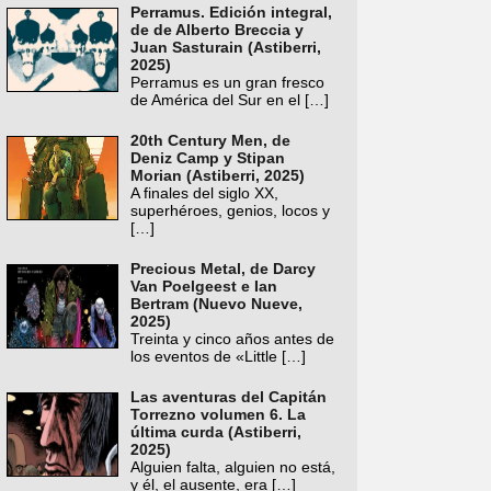
Perramus. Edición integral,
de de Alberto Breccia y
Juan Sasturain (Astiberri,
2025)
Perramus es un gran fresco
de América del Sur en el
[…]
20th Century Men, de
Deniz Camp y Stipan
Morian (Astiberri, 2025)
A finales del siglo XX,
superhéroes, genios, locos y
[…]
Precious Metal, de Darcy
Van Poelgeest e Ian
Bertram (Nuevo Nueve,
2025)
Treinta y cinco años antes de
los eventos de «Little
[…]
Las aventuras del Capitán
Torrezno volumen 6. La
última curda (Astiberri,
2025)
Alguien falta, alguien no está,
y él, el ausente, era
[…]