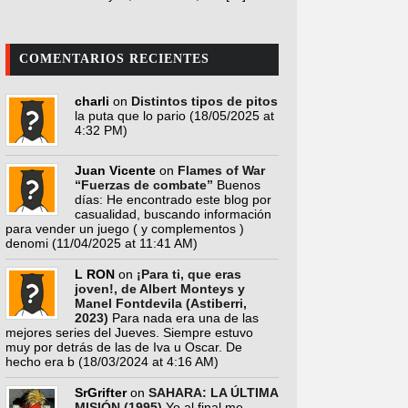
COMENTARIOS RECIENTES
charli
on
Distintos tipos de pitos
la puta que lo pario
(18/05/2025 at
4:32 PM)
Juan Vicente
on
Flames of War
“Fuerzas de combate”
Buenos
días: He encontrado este blog por
casualidad, buscando información
para vender un juego ( y complementos )
denomi
(11/04/2025 at 11:41 AM)
L RON
on
¡Para ti, que eras
joven!, de Albert Monteys y
Manel Fontdevila (Astiberri,
2023)
Para nada era una de las
mejores series del Jueves. Siempre estuvo
muy por detrás de las de Iva u Oscar. De
hecho era b
(18/03/2024 at 4:16 AM)
SrGrifter
on
SAHARA: LA ÚLTIMA
MISIÓN (1995)
Yo al final me