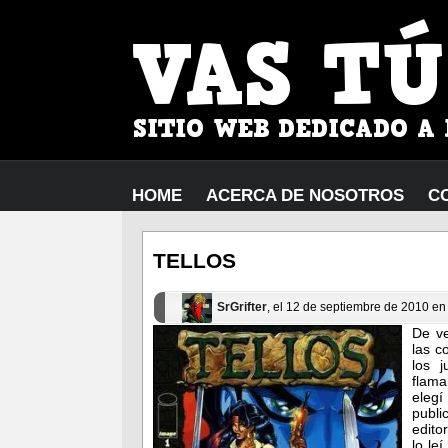
HOME
ACERCA DE NOSOTROS
C
TELLOS
SrGrifter
, el 12 de septiembre de 2010 e
De ve
las c
los 
flama
eleg
publ
edito
lo le