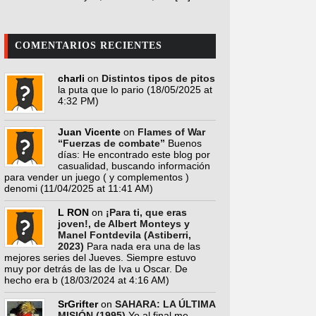
COMENTARIOS RECIENTES
charli
on
Distintos tipos de pitos
la puta que lo pario
(18/05/2025 at
4:32 PM)
Juan Vicente
on
Flames of War
“Fuerzas de combate”
Buenos
días: He encontrado este blog por
casualidad, buscando información
para vender un juego ( y complementos )
denomi
(11/04/2025 at 11:41 AM)
L RON
on
¡Para ti, que eras
joven!, de Albert Monteys y
Manel Fontdevila (Astiberri,
2023)
Para nada era una de las
mejores series del Jueves. Siempre estuvo
muy por detrás de las de Iva u Oscar. De
hecho era b
(18/03/2024 at 4:16 AM)
SrGrifter
on
SAHARA: LA ÚLTIMA
MISIÓN (1995)
Yo al final me