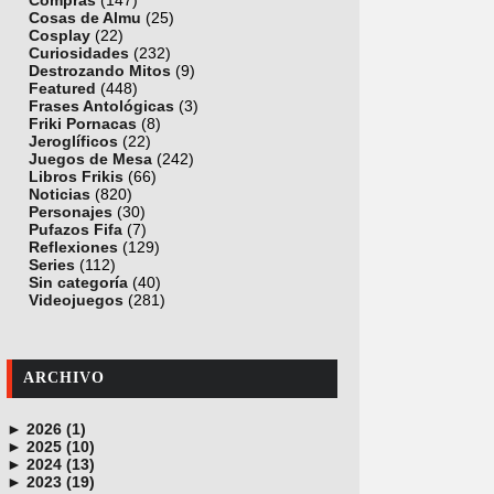
Compras
(147)
Cosas de Almu
(25)
Cosplay
(22)
Curiosidades
(232)
Destrozando Mitos
(9)
Featured
(448)
Frases Antológicas
(3)
Friki Pornacas
(8)
Jeroglíficos
(22)
Juegos de Mesa
(242)
Libros Frikis
(66)
Noticias
(820)
Personajes
(30)
Pufazos Fifa
(7)
Reflexiones
(129)
Series
(112)
Sin categoría
(40)
Videojuegos
(281)
ARCHIVO
►
2026 (1)
►
junio (1)
2025 (10)
►
noviembre (1)
2024 (13)
►
octubre (1)
diciembre (4)
2023 (19)