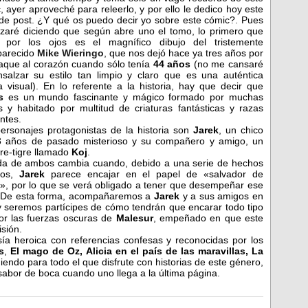
, ayer aproveché para releerlo, y por ello le dedico hoy este
de post. ¿Y qué os puedo decir yo sobre este cómic?. Pues
aré diciendo que según abre uno el tomo, lo primero que
a por los ojos es el magnífico dibujo del tristemente
parecido
Mike Wieringo
, que nos dejó hace ya tres años por
aque al corazón cuando sólo tenía
44 años
(no me cansaré
salzar su estilo tan limpio y claro que es una auténtica
ia visual). En lo referente a la historia, hay que decir que
os
es un mundo fascinante y mágico formado por muchas
as y habitado por multitud de criaturas fantásticas y razas
entes.
ersonajes protagonistas de la historia son
Jarek
, un chico
3 años de pasado misterioso y su compañero y amigo, un
e-tigre llamado
Koj
.
da de ambos cambia cuando, debido a una serie de hechos
itos,
Jarek
parece encajar en el papel de «salvador de
s», por lo que se verá obligado a tener que desempeñar ese
a. De esta forma, acompañaremos a
Jarek
y a sus amigos en
y seremos partícipes de cómo tendrán que encarar todo tipo
por las fuerzas oscuras de
Malesur
, empeñado en que este
sión.
asía heroica con referencias confesas y reconocidas por los
s
,
El mago de Oz,
Alicia en el país de las maravillas, La
endo para todo el que disfrute con historias de este género,
abor de boca cuando uno llega a la última página.