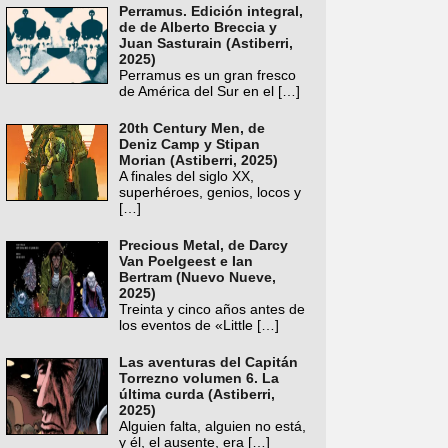
Perramus. Edición integral,
de de Alberto Breccia y
Juan Sasturain (Astiberri,
2025)
Perramus es un gran fresco
de América del Sur en el
[…]
20th Century Men, de
Deniz Camp y Stipan
Morian (Astiberri, 2025)
A finales del siglo XX,
superhéroes, genios, locos y
[…]
Precious Metal, de Darcy
Van Poelgeest e Ian
Bertram (Nuevo Nueve,
2025)
Treinta y cinco años antes de
los eventos de «Little
[…]
Las aventuras del Capitán
Torrezno volumen 6. La
última curda (Astiberri,
2025)
Alguien falta, alguien no está,
y él, el ausente, era
[…]