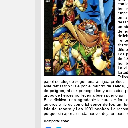
cómic
humil
empez
entr
desa
un at
de en
delic
Tell
tierr
difer
Los p
de 1
hombr
La vi
fortu
Tello
papel de elegido según una antigua profecí
este fantástico viaje por el mundo de
Tellos
, 
de peligros, al ser perseguidos y acosados 
grupo de héroes no lleven a buen puerto su mi
En definitiva, una agradable lectura de fant
autores a libros como
El señor de los anillo
isla del tesoro
y
Las 1001 noches.
La recomi
porque sin aportar nada nuevo, deja un buen s
Comparte esto: