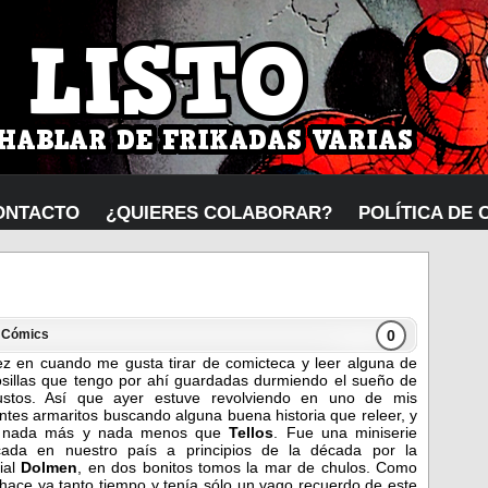
ONTACTO
¿QUIERES COLABORAR?
POLÍTICA DE 
0
n
Cómics
z en cuando me gusta tirar de comicteca y leer alguna de
osillas que tengo por ahí guardadas durmiendo el sueño de
justos. Así que ayer estuve revolviendo en uno de mis
ntes armaritos buscando alguna buena historia que releer, y
í nada más y nada menos que
Tellos
. Fue una miniserie
icada en nuestro país a principios de la década por la
rial
Dolmen
, en dos bonitos tomos la mar de chulos. Como
í hace ya tanto tiempo y tenía sólo un vago recuerdo de este