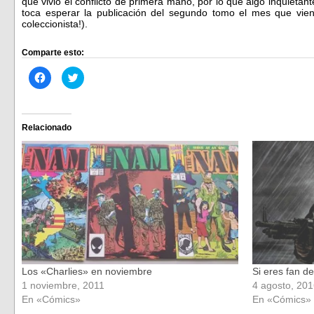
que vivió el conflicto de primera mano, por lo que algo inquietan
toca esperar la publicación del segundo tomo el mes que vien
coleccionista!).
Comparte esto:
Haz
Haz
clic
clic
para
para
compartir
compartir
en
en
Facebook
Twitter
(Se
(Se
Relacionado
abre
abre
en
en
una
una
ventana
ventana
nueva)
nueva)
Los «Charlies» en noviembre
Si eres fan d
1 noviembre, 2011
4 agosto, 20
En «Cómics»
En «Cómics»