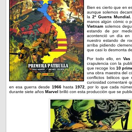
Bien es cierto que en e
aunque solemos decant
la
2ª Guerra Mundial.
manos algún cómic o pe
Vietnam
solemos degus
estando de por medi
acontenció un día en 
nuestro estando de rod
arriba pidiendo clemen
que casi lo desmonta del
Por todo ello, en
Vas
crapulencia con la publ
que recoge los
10 prim
una obra maestra del có
conflictos bélicos que
curiosidad comentaré 
en esa guerra desde
1966
hasta
1972
, por lo que cada númer
durante siete años
Marvel
brilló con esta producción que se publ