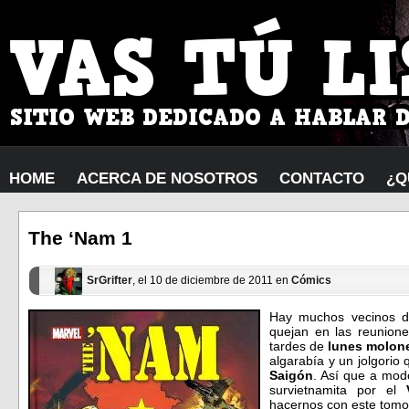
HOME
ACERCA DE NOSOTROS
CONTACTO
¿Q
The ‘Nam 1
SrGrifter
, el 10 de diciembre de 2011 en
Cómics
Hay muchos vecinos 
quejan en las reunion
tardes de
lunes molon
algarabía y un jolgorio
Saigón
. Así que a mod
survietnamita por el
hacernos con este tomo