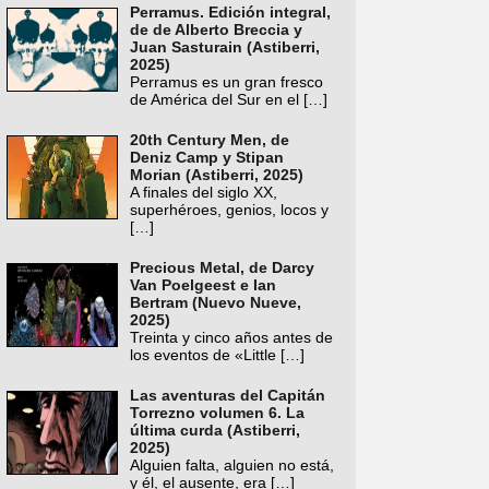
Perramus. Edición integral,
de de Alberto Breccia y
Juan Sasturain (Astiberri,
2025)
Perramus es un gran fresco
de América del Sur en el
[…]
20th Century Men, de
Deniz Camp y Stipan
Morian (Astiberri, 2025)
A finales del siglo XX,
superhéroes, genios, locos y
[…]
Precious Metal, de Darcy
Van Poelgeest e Ian
Bertram (Nuevo Nueve,
2025)
Treinta y cinco años antes de
los eventos de «Little
[…]
Las aventuras del Capitán
Torrezno volumen 6. La
última curda (Astiberri,
2025)
Alguien falta, alguien no está,
y él, el ausente, era
[…]