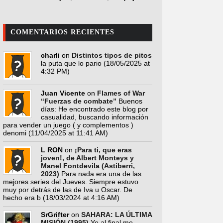
COMENTARIOS RECIENTES
charli
on
Distintos tipos de pitos
la puta que lo pario
(18/05/2025 at
4:32 PM)
Juan Vicente
on
Flames of War
“Fuerzas de combate”
Buenos
días: He encontrado este blog por
casualidad, buscando información
para vender un juego ( y complementos )
denomi
(11/04/2025 at 11:41 AM)
L RON
on
¡Para ti, que eras
joven!, de Albert Monteys y
Manel Fontdevila (Astiberri,
2023)
Para nada era una de las
mejores series del Jueves. Siempre estuvo
muy por detrás de las de Iva u Oscar. De
hecho era b
(18/03/2024 at 4:16 AM)
SrGrifter
on
SAHARA: LA ÚLTIMA
MISIÓN (1995)
Yo al final me