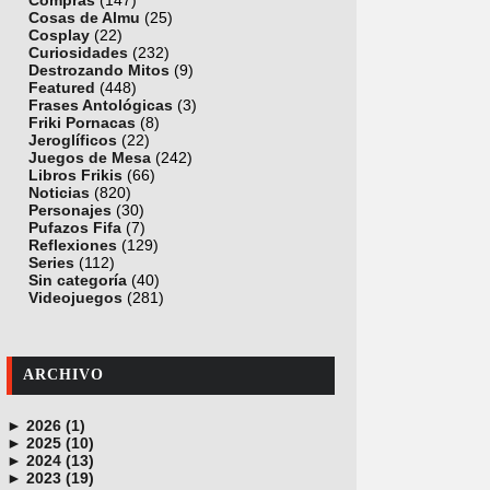
Compras
(147)
Cosas de Almu
(25)
Cosplay
(22)
Curiosidades
(232)
Destrozando Mitos
(9)
Featured
(448)
Frases Antológicas
(3)
Friki Pornacas
(8)
Jeroglíficos
(22)
Juegos de Mesa
(242)
Libros Frikis
(66)
Noticias
(820)
Personajes
(30)
Pufazos Fifa
(7)
Reflexiones
(129)
Series
(112)
Sin categoría
(40)
Videojuegos
(281)
ARCHIVO
►
2026 (1)
►
junio (1)
2025 (10)
►
noviembre (1)
2024 (13)
►
octubre (1)
diciembre (4)
2023 (19)