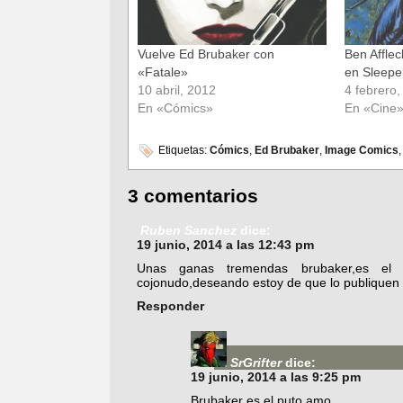
Vuelve Ed Brubaker con
Ben Affle
«Fatale»
en Sleepe
10 abril, 2012
4 febrero
En «Cómics»
En «Cine
Etiquetas:
Cómics
,
Ed Brubaker
,
Image Comics
3 comentarios
Ruben Sanchez
dice:
19 junio, 2014 a las 12:43 pm
Unas ganas tremendas brubaker,es el me
cojonudo,deseando estoy de que lo publiquen 
Responder
SrGrifter
dice:
19 junio, 2014 a las 9:25 pm
Brubaker es el puto amo