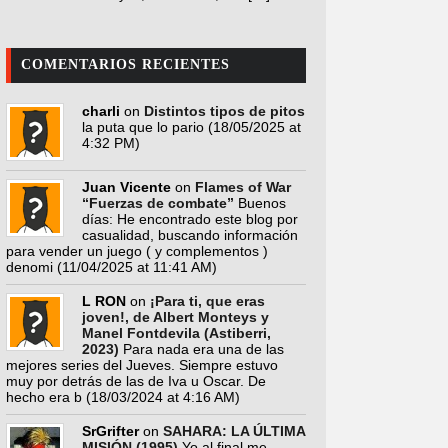
COMENTARIOS RECIENTES
charli
on
Distintos tipos de pitos
la puta que lo pario
(18/05/2025 at
4:32 PM)
Juan Vicente
on
Flames of War
“Fuerzas de combate”
Buenos
días: He encontrado este blog por
casualidad, buscando información
para vender un juego ( y complementos )
denomi
(11/04/2025 at 11:41 AM)
L RON
on
¡Para ti, que eras
joven!, de Albert Monteys y
Manel Fontdevila (Astiberri,
2023)
Para nada era una de las
mejores series del Jueves. Siempre estuvo
muy por detrás de las de Iva u Oscar. De
hecho era b
(18/03/2024 at 4:16 AM)
SrGrifter
on
SAHARA: LA ÚLTIMA
MISIÓN (1995)
Yo al final me