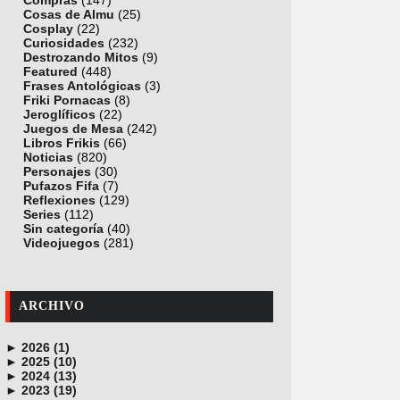
Compras
(147)
Cosas de Almu
(25)
Cosplay
(22)
Curiosidades
(232)
Destrozando Mitos
(9)
Featured
(448)
Frases Antológicas
(3)
Friki Pornacas
(8)
Jeroglíficos
(22)
Juegos de Mesa
(242)
Libros Frikis
(66)
Noticias
(820)
Personajes
(30)
Pufazos Fifa
(7)
Reflexiones
(129)
Series
(112)
Sin categoría
(40)
Videojuegos
(281)
ARCHIVO
►
2026 (1)
►
junio (1)
2025 (10)
►
noviembre (1)
2024 (13)
►
octubre (1)
diciembre (4)
2023 (19)