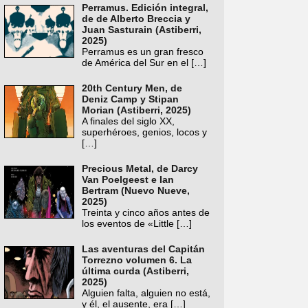
Perramus. Edición integral,
de de Alberto Breccia y
Juan Sasturain (Astiberri,
2025)
Perramus es un gran fresco
de América del Sur en el
[…]
20th Century Men, de
Deniz Camp y Stipan
Morian (Astiberri, 2025)
A finales del siglo XX,
superhéroes, genios, locos y
[…]
Precious Metal, de Darcy
Van Poelgeest e Ian
Bertram (Nuevo Nueve,
2025)
Treinta y cinco años antes de
los eventos de «Little
[…]
Las aventuras del Capitán
Torrezno volumen 6. La
última curda (Astiberri,
2025)
Alguien falta, alguien no está,
y él, el ausente, era
[…]