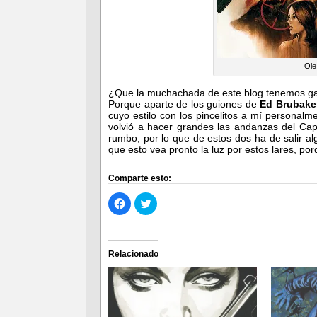
Ole
¿Que la muchachada de este blog tenemos gan
Porque aparte de los guiones de
Ed Brubake
cuyo estilo con los pincelitos a mí persona
volvió a hacer grandes las andanzas del Capi
rumbo, por lo que de estos dos ha de salir a
que esto vea pronto la luz por estos lares, po
Comparte esto:
Haz
Haz
clic
clic
para
para
compartir
compartir
en
en
Facebook
Twitter
(Se
(Se
Relacionado
abre
abre
en
en
una
una
ventana
ventana
nueva)
nueva)