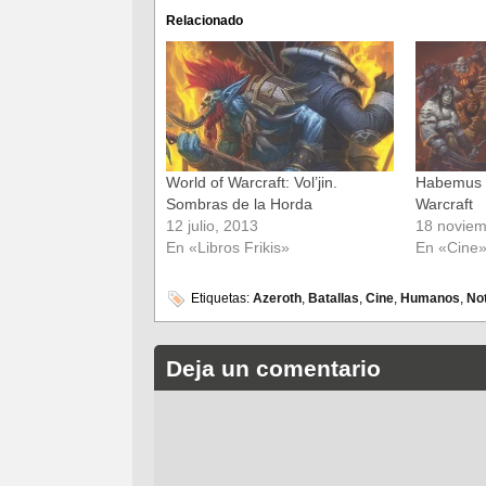
Facebook
Twitter
(Se
(Se
Relacionado
abre
abre
en
en
una
una
ventana
ventana
nueva)
nueva)
World of Warcraft: Vol’jin.
Habemus r
Sombras de la Horda
Warcraft
12 julio, 2013
18 noviem
En «Libros Frikis»
En «Cine
Etiquetas:
Azeroth
,
Batallas
,
Cine
,
Humanos
,
Not
Deja un comentario