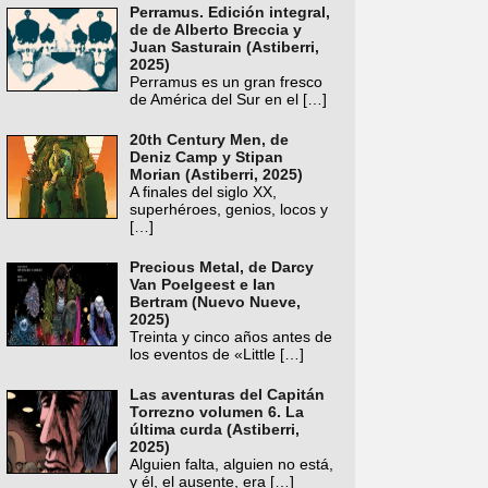
Perramus. Edición integral,
de de Alberto Breccia y
Juan Sasturain (Astiberri,
2025)
Perramus es un gran fresco
de América del Sur en el
[…]
20th Century Men, de
Deniz Camp y Stipan
Morian (Astiberri, 2025)
A finales del siglo XX,
superhéroes, genios, locos y
[…]
Precious Metal, de Darcy
Van Poelgeest e Ian
Bertram (Nuevo Nueve,
2025)
Treinta y cinco años antes de
los eventos de «Little
[…]
Las aventuras del Capitán
Torrezno volumen 6. La
última curda (Astiberri,
2025)
Alguien falta, alguien no está,
y él, el ausente, era
[…]