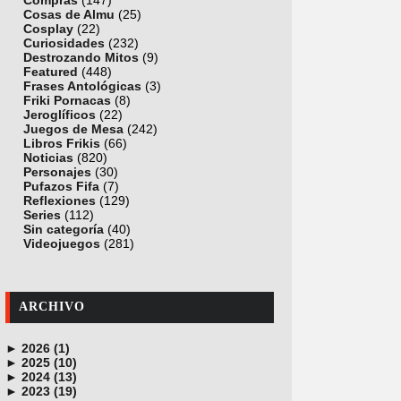
Compras
(147)
Cosas de Almu
(25)
Cosplay
(22)
Curiosidades
(232)
Destrozando Mitos
(9)
Featured
(448)
Frases Antológicas
(3)
Friki Pornacas
(8)
Jeroglíficos
(22)
Juegos de Mesa
(242)
Libros Frikis
(66)
Noticias
(820)
Personajes
(30)
Pufazos Fifa
(7)
Reflexiones
(129)
Series
(112)
Sin categoría
(40)
Videojuegos
(281)
ARCHIVO
►
2026 (1)
►
junio (1)
2025 (10)
►
noviembre (1)
2024 (13)
►
octubre (1)
diciembre (4)
2023 (19)