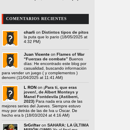
COMENTARIOS RECIENTES
charli
on
Distintos tipos de pitos
la puta que lo pario
(18/05/2025 at
4:32 PM)
Juan Vicente
on
Flames of War
“Fuerzas de combate”
Buenos
días: He encontrado este blog por
casualidad, buscando información
para vender un juego ( y complementos )
denomi
(11/04/2025 at 11:41 AM)
L RON
on
¡Para ti, que eras
joven!, de Albert Monteys y
Manel Fontdevila (Astiberri,
2023)
Para nada era una de las
mejores series del Jueves. Siempre estuvo
muy por detrás de las de Iva u Oscar. De
hecho era b
(18/03/2024 at 4:16 AM)
SrGrifter
on
SAHARA: LA ÚLTIMA
MISIÓN (1995)
Yo al final me