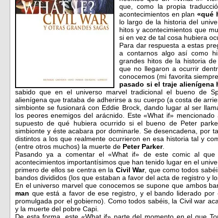
que, como la propia traducció
acontecimientos en plan
«qué 
lo largo de la historia del uni
hitos y acontecimientos que 
si en vez de tal cosa hubiera oc
Para dar respuesta a estas pre
a contarnos algo así como his
grandes hitos de la historia 
que no llegaron a ocurrir dent
conocemos (mi favorita siempre
pasado si el traje alienígen
sabido que en el universo marvel tradicional el bueno de Sp
alienígena que trataba de adherirse a su cuerpo (a costa de arrie
simbionte se fusionará con Eddie Brock, dando lugar al ser lla
los peores enemigos del arácnido. Este «What if» mencionado a
supuesto de qué hubiera ocurrido si el bueno de Peter parke
simbionte y éste acabara por dominarle. Se desencadena, por ta
distintos a los que realmente ocurrieron en esa historia tal y
(entre otros muchos) la muerte de
Peter Parker
.
Pasando ya a comentar el «What if» de este comic al que d
acontecimientos importantísimos que han tenido lugar en el univer
primero de ellos se centra en la
Civil War
, que como todos sabé
bandos divididos (los que estaban a favor del acta de registro y l
En el universo marvel que conocemos se supone que ambos ban
man
que está a favor de ese registro, y el bando liderado por
promulgada por el gobierno). Como todos sabéis, la Civil war ac
y la muerte del pobre Capi.
De esta forma, este «What if» parte del momento en el que To