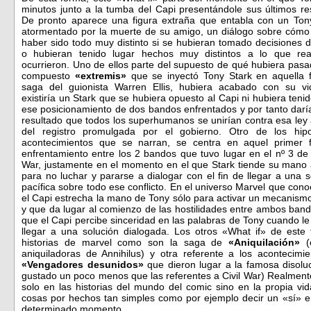
minutos junto a la tumba del Capi presentándole sus últimos re
De pronto aparece una figura extraña que entabla con un Ton
atormentado por la muerte de su amigo, un diálogo sobre cómo
haber sido todo muy distinto si se hubieran tomado decisiones di
o hubieran tenido lugar hechos muy distintos a lo que re
ocurrieron. Uno de ellos parte del supuesto de qué hubiera pasad
compuesto
«extremis»
que se inyectó Tony Stark en aquella
saga del guionista Warren Ellis, hubiera acabado con su v
existiría un Stark que se hubiera opuesto al Capi ni hubiera tenid
ese posicionamiento de dos bandos enfrentados y por tanto dar
resultado que todos los superhumanos se unirían contra esa ley 
del registro promulgada por el gobierno. Otro de los hipo
acontecimientos que se narran, se centra en aquel primer
enfrentamiento entre los 2 bandos que tuvo lugar en el nº 3 de l
War, justamente en el momento en el que Stark tiende su mano 
para no luchar y pararse a dialogar con el fin de llegar a una s
pacífica sobre todo ese conflicto. En el universo Marvel que con
el Capi estrecha la mano de Tony sólo para activar un mecanism
y que da lugar al comienzo de las hostilidades entre ambos band
que el Capi percibe sinceridad en las palabras de Tony cuando l
llegar a una solución dialogada. Los otros «What if» de este
historias de marvel como son la saga de
«Aniquilación»
aniquiladoras de Annihilus) y otra referente a los acontecim
«Vengadores desunidos»
que dieron lugar a la famosa disolu
gustado un poco menos que las referentes a Civil War) Realmente
solo en las historias del mundo del comic sino en la propia vid
cosas por hechos tan simples como por ejemplo decir un «sí» e
determinado momento.