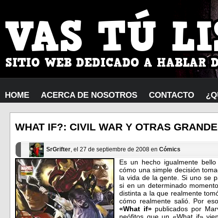
HOME
ACERCA DE NOSOTROS
CONTACTO
¿Q
WHAT IF?: CIVIL WAR Y OTRAS GRAND
SrGrifter
, el 27 de septiembre de 2008 en
Cómics
Es un hecho igualmente bello
cómo una simple decisión tom
la vida de la gente. Si uno se
si en un determinado momento
distinta a la que realmente tom
cómo realmente salió. Por es
«What if»
publicados por Mar
neófitos que un «What if» vie