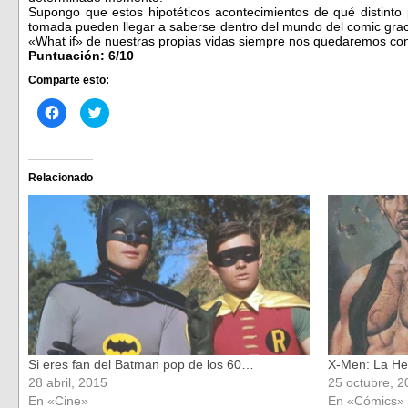
Supongo que estos hipotéticos acontecimientos de qué distinto 
tomada pueden llegar a saberse dentro del mundo del comic graci
«What if» de nuestras propias vidas siempre nos quedaremos con
Puntuación: 6/10
Comparte esto:
Haz
Haz
clic
clic
para
para
compartir
compartir
en
en
Facebook
Twitter
(Se
(Se
Relacionado
abre
abre
en
en
una
una
ventana
ventana
nueva)
nueva)
Si eres fan del Batman pop de los 60…
X-Men: La H
28 abril, 2015
25 octubre, 2
En «Cine»
En «Cómics»