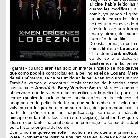
al cine había leído las 
cuanto les modificas un á
comic, ya ponen el grito
atentado contra los de
peli es una especie de 
insertadas de una forma
unas y otras), de maner
duración de un film.
De esta forma, la peli s
comic titulada
«Lobezno
el tándem
Jenkins/Kub
donde se ahondaba en
asistiremos a la prim
«garras» cuando eran tan solo un infante (incluso se nos desve
que como podréis comprobar en la peli no es el de
Logan
). Mere
de séis números, se ha resumido en la peli a tan solo unos minutos
También vamos a encontrar reminiscencias de historias co
suspuesto el
Arma-X
de
Barry Windsor Smith
. Merece la pena 
observado que le vienen muchas críticas a la película, por el 
comic (publicada incluso hace muchos años en la colección
adaptada en la película de forma que se la dedica tan solo uno
volvemos a lo que he comentado antes, de que aunque bien es 
parte de razón en que tan magnífica saga se merecía más aten
hincapié en la naturaleza animal de
Logan
), también hay que 
idea de que tanto material sobre un personaje no se puede adapt
es la historia original del comic.
Bueno no me quiero enrrollar mucho más porque si a primera vis
lo lee. Simplemente insistiré una vez más en la idea de que com