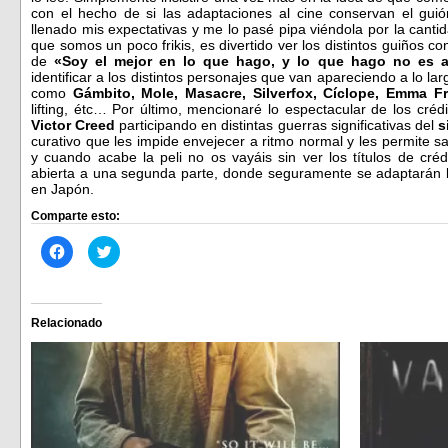
con el hecho de si las adaptaciones al cine conservan el guión
llenado mis expectativas y me lo pasé pipa viéndola por la cant
que somos un poco frikis, es divertido ver los distintos guiños c
de
«Soy el mejor en lo que hago, y lo que hago no es a
identificar a los distintos personajes que van apareciendo a lo l
como
Gámbito, Mole, Masacre, Silverfox, Cíclope, Emma Fr
lifting, étc… Por último, mencionaré lo espectacular de los cré
Victor Creed
participando en distintas guerras significativas del
s
curativo que les impide envejecer a ritmo normal y les permite sa
y cuando acabe la peli no os vayáis sin ver los títulos de créd
abierta a una segunda parte, donde seguramente se adaptarán
en Japón.
Comparte esto:
Haz
Haz
clic
clic
para
para
compartir
compartir
en
en
Facebook
Twitter
(Se
(Se
Relacionado
abre
abre
en
en
una
una
ventana
ventana
nueva)
nueva)