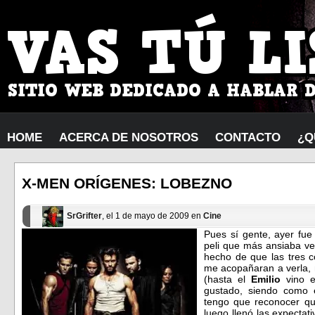
HOME
ACERCA DE NOSOTROS
CONTACTO
¿Q
X-MEN ORÍGENES: LOBEZNO
SrGrifter
, el 1 de mayo de 2009 en
Cine
Pues sí gente, ayer fue 
peli que más ansiaba ve
hecho de que las tres 
me acopañaran a verla, n
(hasta el
Emilio
vino e
gustado, siendo como e
tengo que reconocer qu
luego llenó las expectat