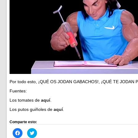
Por todo esto, ¡QUÉ OS JODAN GABACHOS!, ¡QUÉ TE JODAN PL
Fuentes:
Los tomates de
aquí
.
Los putos guiñoles de
aquí
.
Comparte esto:
Haz
Haz
clic
clic