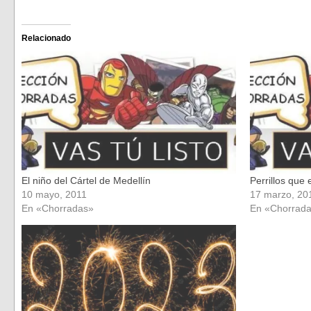
para
para
compartir
compartir
en
en
Facebook
Twitter
(Se
(Se
Relacionado
abre
abre
en
en
una
una
ventana
ventana
nueva)
nueva)
El niño del Cártel de Medellín
Perrillos que
10 mayo, 2011
17 marzo, 20
En «Chorradas»
En «Chorrad