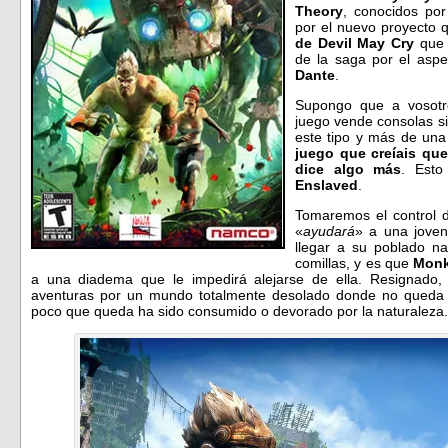
Theory
, conocidos po
por el nuevo proyecto 
de Devil May Cry
que 
de la saga por el aspe
Dante
.
Supongo que a vosotr
juego vende consolas s
este tipo y más de una
juego que creíais que 
dice algo más
. Est
Enslaved
.
Tomaremos el control
«
ayudará
» a una jove
llegar a su poblado na
comillas, y es que
Monk
a una diadema que le impedirá alejarse de ella. Resignado
aventuras por un mundo totalmente desolado donde no queda casi
poco que queda ha sido consumido o devorado por la naturaleza.