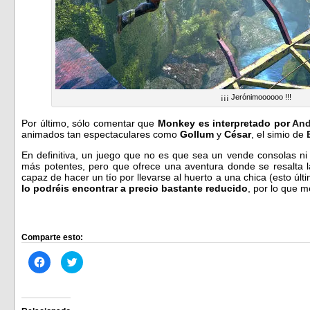
¡¡¡ Jerónimoooooo !!!
Por último, sólo comentar que
Monkey es interpretado por
And
animados tan espectaculares como
Gollum
y
César
, el simio de
En definitiva, un juego que no es que sea un vende consolas n
más potentes, pero que ofrece una aventura donde se resalta 
capaz de hacer un tío por llevarse al huerto a una chica (esto úl
lo podréis encontrar a precio bastante reducido
, por lo que m
Comparte esto:
Haz
Haz
clic
clic
para
para
compartir
compartir
en
en
Facebook
Twitter
(Se
(Se