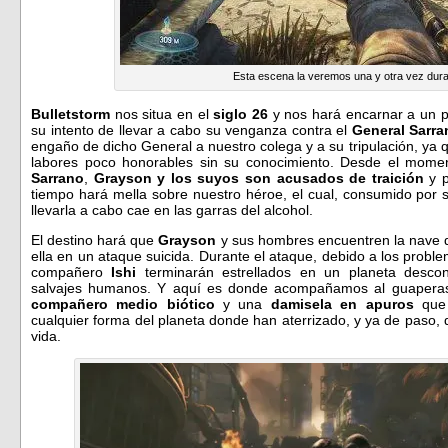
Esta escena la veremos una y otra vez duran
Bulletstorm
nos situa en el
siglo 26
y nos hará encarnar a un p
su intento de llevar a cabo su venganza contra el
General Sarra
engaño de dicho General a nuestro colega y a su tripulación, ya q
labores poco honorables sin su conocimiento. Desde el momen
Sarrano
,
Grayson y los suyos son acusados de traición
y p
tiempo hará mella sobre nuestro héroe, el cual, consumido por 
llevarla a cabo cae en las garras del alcohol.
El destino hará que
Grayson
y sus hombres encuentren la nave
ella en un ataque suicida. Durante el ataque, debido a los prob
compañero
Ishi
terminarán estrellados en un planeta descon
salvajes humanos. Y aquí es donde acompañamos al guaper
compañero medio biótico
y una
damisela en apuros
que 
cualquier forma del planeta donde han aterrizado, y ya de paso, d
vida.