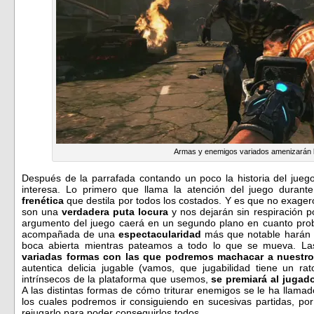
Armas y enemigos variados amenizarán la
Después de la parrafada contando un poco la historia del jue
interesa. Lo primero que llama la atención del juego duran
frenética
que destila por todos los costados. Y es que no exage
son una
verdadera puta locura
y nos dejarán sin respiración 
argumento del juego caerá en un segundo plano en cuanto prob
acompañada de una
espectacularidad
más que notable harán 
boca abierta mientras pateamos a todo lo que se mueva. La
variadas formas con las que podremos machacar a nuestr
autentica delicia jugable (vamos, que jugabilidad tiene un rat
intrínsecos de la plataforma que usemos,
se premiará al juga
A las distintas formas de cómo triturar enemigos se le ha llamad
los cuales podremos ir consiguiendo en sucesivas partidas, p
rejugarlo para poder conseguirlos todos.