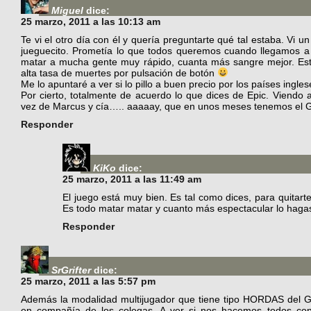
Miguel
dice:
25 marzo, 2011 a las 10:13 am
Te vi el otro día con él y quería preguntarte qué tal estaba. Vi u
jueguecito. Prometía lo que todos queremos cuando llegamos a c
matar a mucha gente muy rápido, cuanta más sangre mejor. Est
alta tasa de muertes por pulsación de botón
Me lo apuntaré a ver si lo pillo a buen precio por los países ingles
Por cierto, totalmente de acuerdo lo que dices de Epic. Viendo
vez de Marcus y cía….. aaaaay, que en unos meses tenemos e
Responder
KiKo
dice:
25 marzo, 2011 a las 11:49 am
El juego está muy bien. Es tal como dices, para quitarte
Es todo matar matar y cuanto más espectacular lo hag
Responder
SrGrifter
dice:
25 marzo, 2011 a las 5:57 pm
Además la modalidad multijugador que tiene tipo HORDAS del Ge
en compañía de los colegas. A ver si nos hacemos todos co