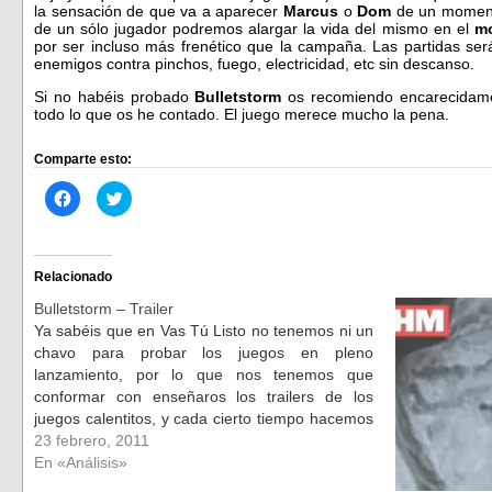
la sensación de que va a aparecer
Marcus
o
Dom
de un moment
de un sólo jugador podremos alargar la vida del mismo en el
mo
por ser incluso más frenético que la campaña. Las partidas ser
enemigos contra pinchos, fuego, electricidad, etc sin descanso.
Si no habéis probado
Bulletstorm
os recomiendo encarecidame
todo lo que os he contado. El juego merece mucho la pena.
Comparte esto:
Haz
Haz
clic
clic
para
para
compartir
compartir
en
en
Facebook
Twitter
(Se
(Se
Relacionado
abre
abre
en
en
Bulletstorm – Trailer
una
una
ventana
ventana
Ya sabéis que en Vas Tú Listo no tenemos ni un
nueva)
nueva)
chavo para probar los juegos en pleno
lanzamiento, por lo que nos tenemos que
conformar con enseñaros los trailers de los
juegos calentitos, y cada cierto tiempo hacemos
análisis de juegos que ya llevan un tiempo en el
23 febrero, 2011
mercado.…
En «Análisis»