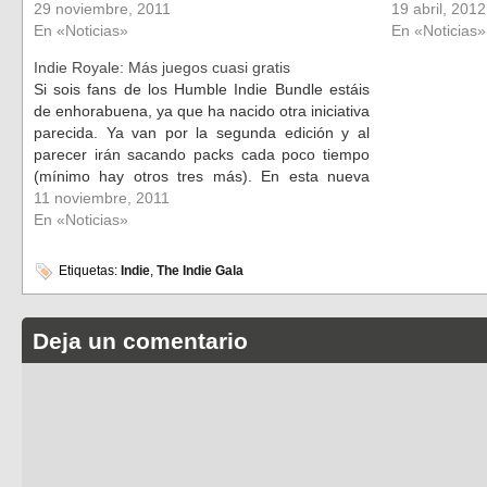
29 noviembre, 2011
19 abril, 2012
En «Noticias»
En «Noticias»
Indie Royale: Más juegos cuasi gratis
Si sois fans de los Humble Indie Bundle estáis
de enhorabuena, ya que ha nacido otra iniciativa
parecida. Ya van por la segunda edición y al
parecer irán sacando packs cada poco tiempo
(mínimo hay otros tres más). En esta nueva
iniciativa, llamada IndieRoyale, no podemos
11 noviembre, 2011
elegir a quién darle…
En «Noticias»
Etiquetas:
Indie
,
The Indie Gala
Deja un comentario