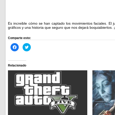
Es increible cómo se han captado los movimientos faciales. El 
gráficos y una historia que seguro que nos dejará boquiabiertos.
Comparte esto:
Haz
Haz
clic
clic
para
para
compartir
compartir
en
en
Facebook
Twitter
(Se
(Se
Relacionado
abre
abre
en
en
una
una
ventana
ventana
nueva)
nueva)