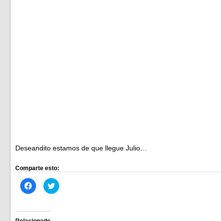
Deseandito estamos de que llegue Julio…
Comparte esto:
Haz
Haz
clic
clic
para
para
compartir
compartir
en
en
Facebook
Twitter
(Se
(Se
Relacionado