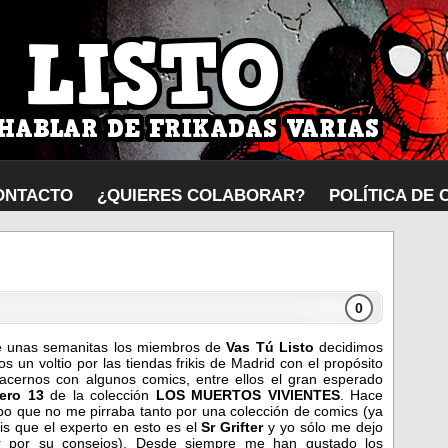
ONTACTO
¿QUIERES COLABORAR?
POLÍTICA DE 
0
 unas semanitas los miembros de
Vas Tú Listo
decidimos
os un voltio por las tiendas frikis de Madrid con el propósito
acernos con algunos comics, entre ellos el gran esperado
ero 13
de la colección
LOS MUERTOS VIVIENTES
. Hace
po que no me pirraba tanto por una colección de comics (ya
is que el experto en esto es el
Sr Grifter
y yo sólo me dejo
r por su consejos). Desde siempre me han gustado los