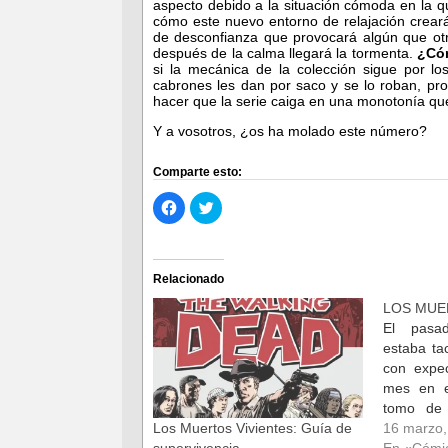
aspecto debido a la situación cómoda en la q
cómo este nuevo entorno de relajación crear
de desconfianza que provocará algún que ot
después de la calma llegará la tormenta.
¿Cóm
si la mecánica de la colección sigue por lo
cabrones les dan por saco y se lo roban, pro
hacer que la serie caiga en una monotonía que
Y a vosotros, ¿os ha molado este número?
Comparte esto:
Haz
Haz
clic
clic
para
para
compartir
compartir
en
en
Facebook
Twitter
(Se
(Se
Relacionado
abre
abre
en
en
LOS MUE
una
una
ventana
ventana
El pasa
nueva)
nueva)
estaba ta
con expec
mes en e
tomo de
series d
16 marzo,
Los Muertos Vivientes: Guía de
actual: lo
En «Cómi