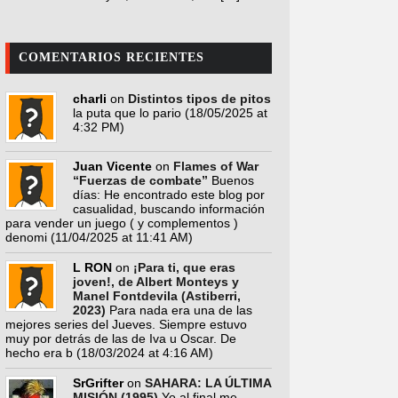
COMENTARIOS RECIENTES
charli
on
Distintos tipos de pitos
la puta que lo pario
(18/05/2025 at
4:32 PM)
Juan Vicente
on
Flames of War
“Fuerzas de combate”
Buenos
días: He encontrado este blog por
casualidad, buscando información
para vender un juego ( y complementos )
denomi
(11/04/2025 at 11:41 AM)
L RON
on
¡Para ti, que eras
joven!, de Albert Monteys y
Manel Fontdevila (Astiberri,
2023)
Para nada era una de las
mejores series del Jueves. Siempre estuvo
muy por detrás de las de Iva u Oscar. De
hecho era b
(18/03/2024 at 4:16 AM)
SrGrifter
on
SAHARA: LA ÚLTIMA
MISIÓN (1995)
Yo al final me