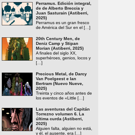
Perramus. Edición integral,
de de Alberto Breccia y
Juan Sasturain (Astiberri,
2025)
Perramus es un gran fresco
de América del Sur en el
[…]
20th Century Men, de
Deniz Camp y Stipan
Morian (Astiberri, 2025)
A finales del siglo XX,
superhéroes, genios, locos y
[…]
Precious Metal, de Darcy
Van Poelgeest e Ian
Bertram (Nuevo Nueve,
2025)
Treinta y cinco años antes de
los eventos de «Little
[…]
Las aventuras del Capitán
Torrezno volumen 6. La
última curda (Astiberri,
2025)
Alguien falta, alguien no está,
y él, el ausente, era
[…]