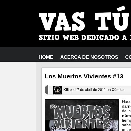
HOME
ACERCA DE NOSOTROS
C
Los Muertos Vivientes #13
KiKo
, el 7 de abril de 2011 en
Cómics
Hace
darn
de h
núm
tiem
sabé
guia