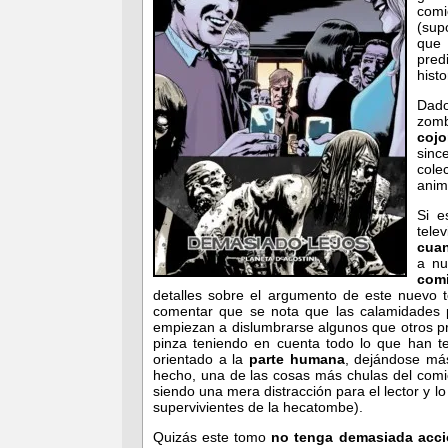
comi
(sup
que
pred
hist
Dad
zom
coj
sin
cole
anim
Si e
tele
cuan
a nu
com
detalles sobre el argumento de este nuevo 
comentar que se nota que las calamidades p
empiezan a dislumbrarse algunos que otros pr
pinza teniendo en cuenta todo lo que han t
orientado a la
parte humana
, dejándose má
hecho, una de las cosas más chulas del com
siendo una mera distracción para el lector y l
supervivientes de la hecatombe).
Quizás este tomo
no tenga demasiada acc