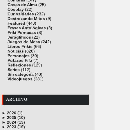
Compras
(147)
Cosas de Almu
(25)
Cosplay
(22)
Curiosidades
(232)
Destrozando Mitos
(9)
Featured
(448)
Frases Antológicas
(3)
Friki Pornacas
(8)
Jeroglíficos
(22)
Juegos de Mesa
(242)
Libros Frikis
(66)
Noticias
(820)
Personajes
(30)
Pufazos Fifa
(7)
Reflexiones
(129)
Series
(112)
Sin categoría
(40)
Videojuegos
(281)
ARCHIVO
►
2026 (1)
►
junio (1)
2025 (10)
►
noviembre (1)
2024 (13)
►
octubre (1)
diciembre (4)
2023 (19)