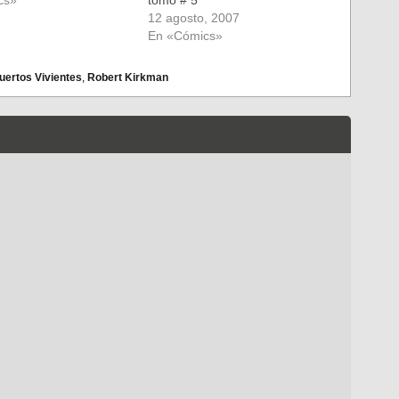
tomo # 5
é de repetir en que si
12 agosto, 2007
aran a la cabeza…
En «Cómics»
uertos Vivientes
,
Robert Kirkman