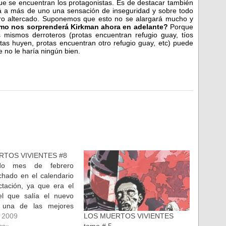
ue se encuentran los protagonistas. Es de destacar también
á a más de uno una sensación de inseguridad y sobre todo
ro altercado. Suponemos que esto no se alargará mucho y
o nos sorprenderá Kirkman ahora en adelante?
Porque
s mismos derroteros (protas encuentran refugio guay, tíos
tas huyen, protas encuentran otro refugio guay, etc) puede
 no le haría ningún bien.
RTOS VIVIENTES #8
do mes de febrero
chado en el calendario
tación, ya que era el
l que salía el nuevo
 una de las mejores
el panorama comiquero
 2009
LOS MUERTOS VIVIENTES
s muertos vivientes. No
cs»