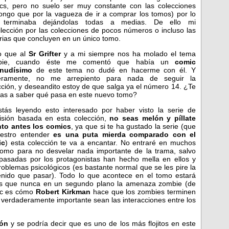
cs, pero no suelo ser muy constante con las colecciones
ongo que por la vagueza de ir a comprar los tomos) por lo
 terminaba dejándolas todas a medias. De ello mi
ilección por las colecciones de pocos números o incluso las
orias que concluyen en un único tomo.
o que al
Sr Grifter
y a mi siempre nos ha molado el tema
bie, cuando éste me comentó que había un
comic
onudísimo
de este tema no dudé en hacerme con él. Y
ceramente, no me arrepiento para nada de seguir la
cción, y deseandito estoy de que salga ya el número 14. ¿Te
as a saber qué pasa en este nuevo tomo?
stás leyendo esto interesado por haber visto la serie de
visión basada en esta colección,
no seas melón y píllate
to antes los comics
, ya que si te ha gustado la serie (que
estro entender
es una puta mierda comparado con el
ic
) esta colección te va a encantar. No entraré en muchos
tomo para no desvelar nada importante de la trama, salvo
asadas por los protagonistas han hecho mella en ellos y
oblemas psicológicos (es bastante normal que se les pire la
enido que pasar). Todo lo que acontece en el tomo estará
s que nunca en un segundo plano la amenaza zombie (de
ic es cómo
Robert Kirkman
hace que los zombies terminen
o verdaderamente importante sean las interacciones entre los
ión
y se podría decir que es uno de los más flojitos en este