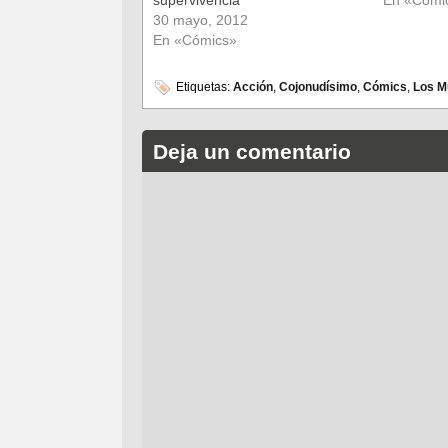
supervivencia
me cansar
30 mayo, 2012
me apunt
En «Cómics»
Etiquetas:
Acción
,
Cojonudísimo
,
Cómics
,
Los M
Deja un comentario