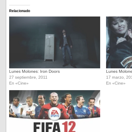
en
en
Facebook
Twitter
(Se
(Se
Relacionado
abre
abre
en
en
una
una
ventana
ventana
nueva)
nueva)
Lunes Molones: Iron Doors
Lunes Molones
27 septiembre, 2011
17 marzo, 20
En «Cine»
En «Cine»