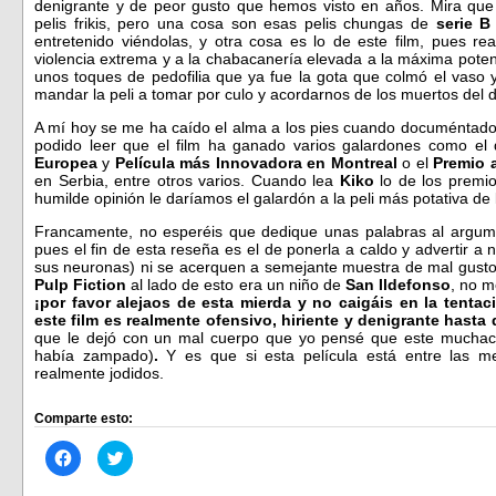
denigrante y de peor gusto que hemos visto en años. Mira qu
pelis frikis, pero una cosa son esas pelis chungas de
serie B
entretenido viéndolas, y otra cosa es lo de este film, pues re
violencia extrema y a la chabacanería elevada a la máxima pote
unos toques de pedofilia que ya fue la gota que colmó el vaso 
mandar la peli a tomar por culo y acordarnos de los muertos del di
A mí hoy se me ha caído el alma a los pies cuando documéntado
podido leer que el film ha ganado varios galardones como el
Europea
y
Película más Innovadora en Montreal
o el
Premio a
en Serbia, entre otros varios. Cuando lea
Kiko
lo de los premi
humilde opinión le daríamos el galardón a la peli más potativa de l
Francamente, no esperéis que dedique unas palabras al argumen
pues el fin de esta reseña es el de ponerla a caldo y advertir a 
sus neuronas) ni se acerquen a semejante muestra de mal gusto 
Pulp Fiction
al lado de esto era un niño de
San Ildefonso
, no m
¡por favor alejaos de esta mierda y no caigáis en la tenta
este film es realmente ofensivo, hiriente y denigrante hasta 
que le dejó con un mal cuerpo que yo pensé que este muchac
había zampado)
.
Y es que si esta película está entre las m
realmente jodidos.
Comparte esto:
Haz
Haz
clic
clic
para
para
compartir
compartir