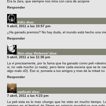
Era la Jara, que siempre nos mira con cara de acojone
Responder
KiKo
dice:
5 abril, 2011 a las 10:57 pm
¿Ha ganado premios? No hay duda, el mundo está hecho una mi
Responder
Non-stop Violence!
dice:
5 abril, 2011 a las 11:36 pm
La vi precisamente, por la fama que ha ganado como peli «destro
si, no vale mucho (o nada), pero tiene cada escena que se te ca
algo malo xD). Eso si, ponsela a tus amigos y mas de la mitad no 
Responder
melloski
dice:
7 abril, 2011 a las 4:23 pm
La peli esta es lo mas chungo que he visto en mucho tiempo. Le
estreno en el festival de Sitges en primicia mundial,ya que sal