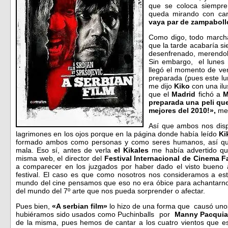
que se coloca siempre
queda mirando con ca
vaya par de zampaboll
Como digo, todo marcha
que la tarde acabaría s
desenfrenado, merendola 
Sin embargo, el lunes
llegó el momento de ve
preparada (pues este lun
me dijo
Kiko
con una ilu
que el
Madrid
fichó a
preparada una peli que
mejores del 2010!»,
me
Así que ambos nos disp
lagrimones en los ojos porque en la página donde había leído
Ki
formado ambos como personas y como seres humanos, así que
mala. Eso sí, antes de verla
el Kikales
me había advertido q
misma web, el director del
Festival Internacional de Cinema F
a comparecer en los juzgados por haber dado el visto bueno a
festival. El caso es que como nosotros nos consideramos a est
mundo del cine pensamos que eso no era óbice para achantarno
del mundo del 7º arte que nos pueda sorprender o afectar.
Pues bien,
«A serbian film»
lo hizo de una forma que causó uno
hubiéramos sido usados como Puchinballs por
Manny Pacqui
de la misma, pues hemos de cantar a los cuatro vientos que est