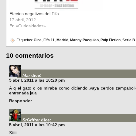
Efectos negativos del Fifa
17 abril, 2012
En «Curiosidades»
Etiquetas:
Cine
,
Fifa 11
,
Madrid
,
Manny Pacquiao
,
Pulp Fiction
,
Serie B
10 comentarios
Mar
dice:
5 abril, 2011 a las 10:29 pm
A q el gato q os miraba como diciendo..vaya cerdos zampabollos
entrenada jaja
Responder
SrGrifter
dice:
5 abril, 2011 a las 10:42 pm
Siiiiii