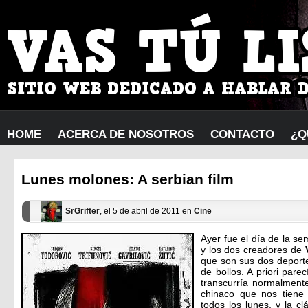
HOME
ACERCA DE NOSOTROS
CONTACTO
¿Q
Lunes molones: A serbian film
SrGrifter
, el 5 de abril de 2011 en
Cine
Ayer fue el día de la s
y los dos creadores de
que son sus dos deporte
de bollos. A priori pare
transcurría normalmente
chinaco que nos tiene
todos los lunes, y la c