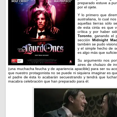
preparado estuve a pun
por el ojete.
Y lo primero que direm
australiana, lo cual n
aquellas tierras sólo 
de esta cinta es que 
crítica y por haber s
Toronto
, ganando el p
sección
Midnight Ma
también se pudo vision
y el simple hecho de se
es algo más que sufici
Su argumento nos pon
aires de chulazo de in
(una muchacha feucha y de apariencia apacible) para ser su aco
que nuestro protagonista no se puede ni siquiera imaginar es q
el padre de ésta lo acabarán secuestrando y tendrá que lucha
macabra celebración que han preparado para él.