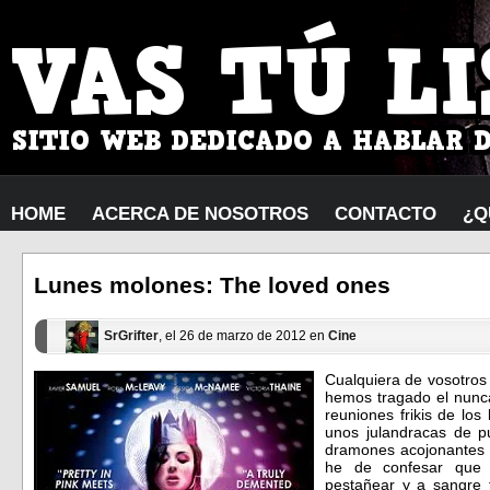
HOME
ACERCA DE NOSOTROS
CONTACTO
¿Q
Lunes molones: The loved ones
SrGrifter
, el 26 de marzo de 2012 en
Cine
Cualquiera de vosotros q
hemos tragado el nun
reuniones frikis de lo
unos julandracas de 
dramones acojonantes 
he de confesar que 
pestañear y a sangre f