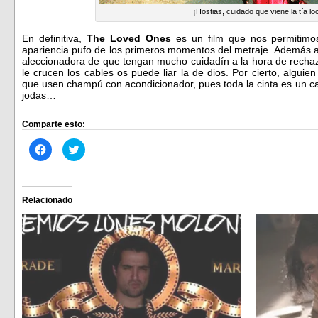
¡Hostias, cuidado que viene la tía loc
En definitiva,
The Loved Ones
es un film que nos permitimo
apariencia pufo de los primeros momentos del metraje. Además a
aleccionadora de que tengan mucho cuidadín a la hora de rechaz
le crucen los cables os puede liar la de dios. Por cierto, algui
que usen champú con acondicionador, pues toda la cinta es un ca
jodas…
Comparte esto:
Haz
Haz
clic
clic
para
para
compartir
compartir
en
en
Facebook
Twitter
(Se
(Se
Relacionado
abre
abre
en
en
una
una
ventana
ventana
nueva)
nueva)