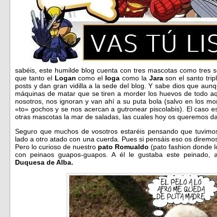
sabéis, este humilde blog cuenta con tres mascotas como tres 
que tanto el
Logan
como el
Ioga
como la
Jara
son el santo tri
posts y dan gran vidilla a la sede del blog. Y sabe dios que au
máquinas de matar que se tiren a morder los huevos de todo aq
nosotros, nos ignoran y van ahí a su puta bola (salvo en los 
«to» gochos y se nos acercan a gutronear piscolabis). El caso e
otras mascotas la mar de saladas, las cuales hoy os queremos d
Seguro que muchos de vosotros estaréis pensando que tuvimos 
lado a otro atado con una cuerda. Pues si pensáis eso os diremo
Pero lo curioso de nuestro
pato Romualdo
(pato fashion donde l
con peinaos guapos-guapos. A él le gustaba este peinado, 
Duquesa de Alba.