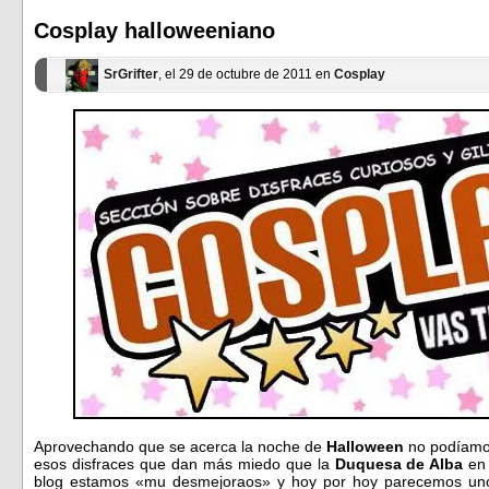
una
una
ventana
ventana
Cosplay halloweeniano
nueva)
nueva)
SrGrifter
, el 29 de octubre de 2011 en
Cosplay
Aprovechando que se acerca la noche de
Halloween
no podíamos
esos disfraces que dan más miedo que la
Duquesa de Alba
en 
blog estamos «mu desmejoraos» y hoy por hoy parecemos uno