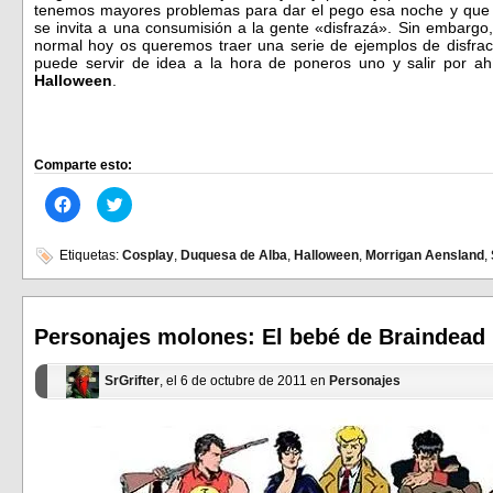
tenemos mayores problemas para dar el pego esa noche y que 
se invita a una consumisión a la gente «disfrazá». Sin embargo
normal hoy os queremos traer una serie de ejemplos de disfrace
puede servir de idea a la hora de poneros uno y salir por ah
Halloween
.
Comparte esto:
Haz
Haz
clic
clic
para
para
compartir
compartir
en
en
Etiquetas:
Cosplay
,
Duquesa de Alba
,
Halloween
,
Morrigan Aensland
,
Facebook
Twitter
(Se
(Se
abre
abre
en
en
una
una
ventana
ventana
Personajes molones: El bebé de Braindead
nueva)
nueva)
SrGrifter
, el 6 de octubre de 2011 en
Personajes