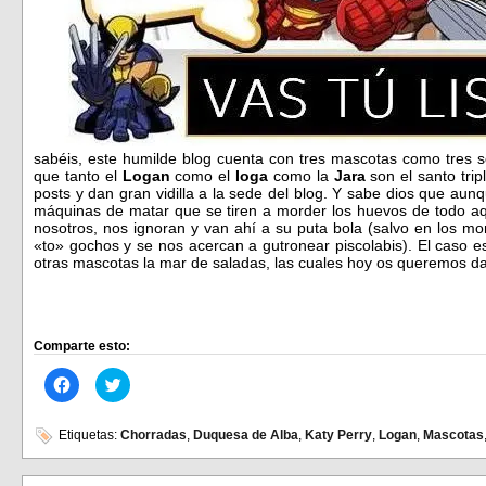
sabéis, este humilde blog cuenta con tres mascotas como tres 
que tanto el
Logan
como el
Ioga
como la
Jara
son el santo tri
posts y dan gran vidilla a la sede del blog. Y sabe dios que au
máquinas de matar que se tiren a morder los huevos de todo aq
nosotros, nos ignoran y van ahí a su puta bola (salvo en los 
«to» gochos y se nos acercan a gutronear piscolabis). El caso e
otras mascotas la mar de saladas, las cuales hoy os queremos d
Comparte esto:
Haz
Haz
clic
clic
para
para
compartir
compartir
en
en
Etiquetas:
Chorradas
,
Duquesa de Alba
,
Katy Perry
,
Logan
,
Mascotas
Facebook
Twitter
(Se
(Se
abre
abre
en
en