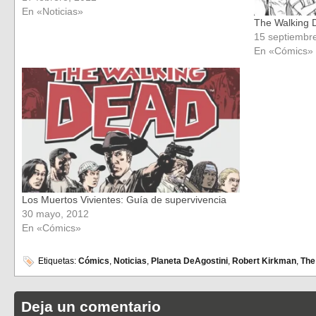
Regreso al Futuro…
En «Noticias»
The Walking D
15 septiembr
En «Cómics»
Los Muertos Vivientes: Guía de supervivencia
30 mayo, 2012
En «Cómics»
Etiquetas:
Cómics
,
Noticias
,
Planeta DeAgostini
,
Robert Kirkman
,
The
Deja un comentario