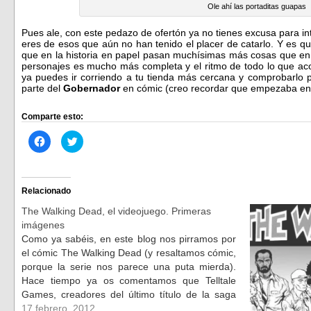
Ole ahí las portaditas guapas
Pues ale, con este pedazo de ofertón ya no tienes excusa para int
eres de esos que aún no han tenido el placer de catarlo. Y es q
que en la historia en papel pasan muchísimas más cosas que en la
personajes es mucho más completa y el ritmo de todo lo que aco
ya puedes ir corriendo a tu tienda más cercana y comprobarlo p
parte del
Gobernador
en cómic (creo recordar que empezaba en e
Comparte esto:
Haz
Haz
clic
clic
para
para
compartir
compartir
en
en
Facebook
Twitter
(Se
(Se
Relacionado
abre
abre
en
en
The Walking Dead, el videojuego. Primeras
una
una
ventana
ventana
imágenes
nueva)
nueva)
Como ya sabéis, en este blog nos pirramos por
el cómic The Walking Dead (y resaltamos cómic,
porque la serie nos parece una puta mierda).
Hace tiempo ya os comentamos que Telltale
Games, creadores del último título de la saga
Monkey Island o los videojuegos basados en
17 febrero, 2012