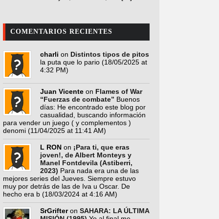
COMENTARIOS RECIENTES
charli
on
Distintos tipos de pitos
la puta que lo pario
(18/05/2025 at
4:32 PM)
Juan Vicente
on
Flames of War
“Fuerzas de combate”
Buenos
días: He encontrado este blog por
casualidad, buscando información
para vender un juego ( y complementos )
denomi
(11/04/2025 at 11:41 AM)
L RON
on
¡Para ti, que eras
joven!, de Albert Monteys y
Manel Fontdevila (Astiberri,
2023)
Para nada era una de las
mejores series del Jueves. Siempre estuvo
muy por detrás de las de Iva u Oscar. De
hecho era b
(18/03/2024 at 4:16 AM)
SrGrifter
on
SAHARA: LA ÚLTIMA
MISIÓN (1995)
Yo al final me