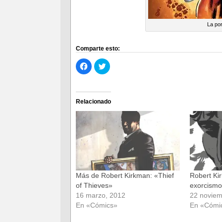
La por
Comparte esto:
Haz
Haz
clic
clic
para
para
compartir
compartir
en
en
Facebook
Twitter
(Se
(Se
Relacionado
abre
abre
en
en
una
una
ventana
ventana
nueva)
nueva)
Más de Robert Kirkman: «Thief
Robert Ki
of Thieves»
exorcism
16 marzo, 2012
22 noviem
En «Cómics»
En «Cómi