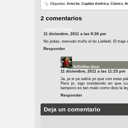
Etiquetas:
Arteche
,
Capitán América
,
Cómics
,
N
2 comentarios
Jano2k7
dice:
11 diciembre, 2011 a las 9:26 pm
No jodas, menudo truño el tio Liefield. El traje
Responder
SrGrifter
dice:
11 diciembre, 2011 a las 11:23 pm
Ja, ja si ya sabía yo que con esas p
Pero jo, sigo insistiendo en que 
tampoco es tan malo como dice la le
Responder
Deja un comentario