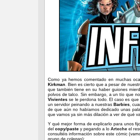
Como ya hemos comentado en muchas oca
Kirkman
. Bien es cierto que a pesar de nues
que también tiene en su haber guiones mier
polvos de talco. Sin embargo, a un tío que 
Vivientes
se le perdona todo. El caso es qu
un servidor peinando a nuestras
Barbies
, cua
de que aún no habíamos dedicado unas palab
que vamos ya sin más dilación a ver de qué va
Y qué mejor forma de explicarlo para unos fij
del
copy/paste
y pegando a lo
Arteche
el res
consultéis información sobre este cómic (vam
grupo de colegas):