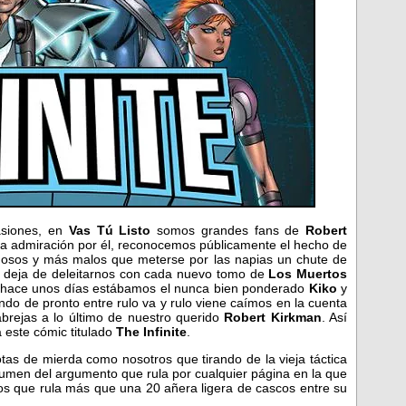
siones, en
Vas Tú Listo
somos grandes fans de
Robert
tra admiración por él, reconocemos públicamente el hecho de
dosos y más malos que meterse por las napias un chute de
no deja de deleitarnos con cada nuevo tomo de
Los Muertos
e hace unos días estábamos el nunca bien ponderado
Kiko
y
ndo de pronto entre rulo va y rulo viene caímos en la cuenta
rejas a lo último de nuestro querido
Robert Kirkman
. Así
 este cómic titulado
The Infinite
.
otas de mierda como nosotros que tirando de la vieja táctica
umen del argumento que rula por cualquier página en la que
os que rula más que una 20 añera ligera de cascos entre su