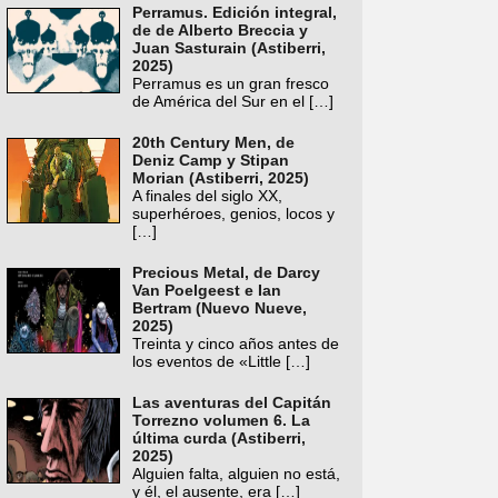
Perramus. Edición integral,
de de Alberto Breccia y
Juan Sasturain (Astiberri,
2025)
Perramus es un gran fresco
de América del Sur en el
[…]
20th Century Men, de
Deniz Camp y Stipan
Morian (Astiberri, 2025)
A finales del siglo XX,
superhéroes, genios, locos y
[…]
Precious Metal, de Darcy
Van Poelgeest e Ian
Bertram (Nuevo Nueve,
2025)
Treinta y cinco años antes de
los eventos de «Little
[…]
Las aventuras del Capitán
Torrezno volumen 6. La
última curda (Astiberri,
2025)
Alguien falta, alguien no está,
y él, el ausente, era
[…]