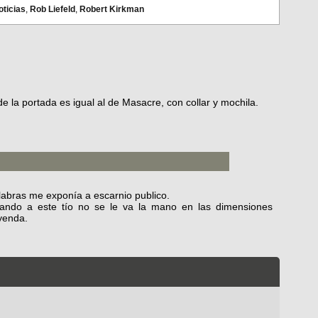
oticias
,
Rob Liefeld
,
Robert Kirkman
 de la portada es igual al de Masacre, con collar y mochila.
alabras me exponía a escarnio publico.
cuando a este tío no se le va la mano en las dimensiones
yenda.