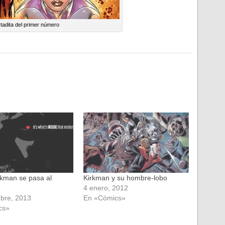
tadita del primer número
rkman se pasa al
Kirkman y su hombre-lobo
o
4 enero, 2012
bre, 2013
En «Cómics»
cs»