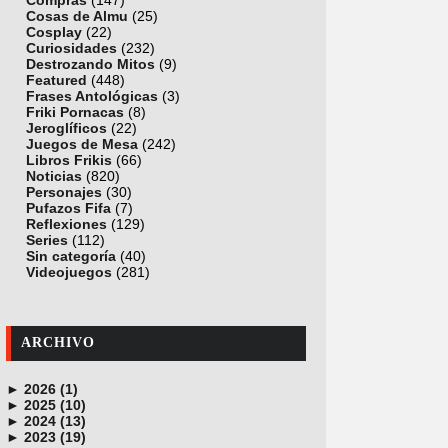
Compras
(147)
Cosas de Almu
(25)
Cosplay
(22)
Curiosidades
(232)
Destrozando Mitos
(9)
Featured
(448)
Frases Antológicas
(3)
Friki Pornacas
(8)
Jeroglíficos
(22)
Juegos de Mesa
(242)
Libros Frikis
(66)
Noticias
(820)
Personajes
(30)
Pufazos Fifa
(7)
Reflexiones
(129)
Series
(112)
Sin categoría
(40)
Videojuegos
(281)
ARCHIVO
►
2026 (1)
►
junio (1)
2025 (10)
►
noviembre (1)
2024 (13)
►
octubre (1)
diciembre (4)
2023 (19)