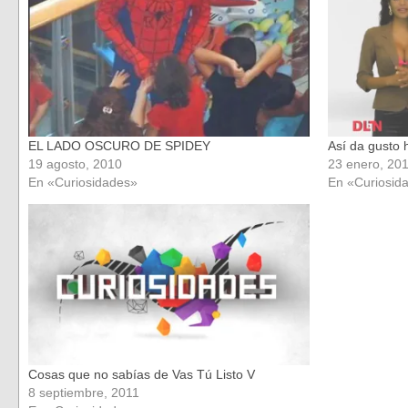
ventana
ventana
nueva)
nueva)
EL LADO OSCURO DE SPIDEY
Así da gusto 
19 agosto, 2010
23 enero, 20
En «Curiosidades»
En «Curiosid
Cosas que no sabías de Vas Tú Listo V
8 septiembre, 2011