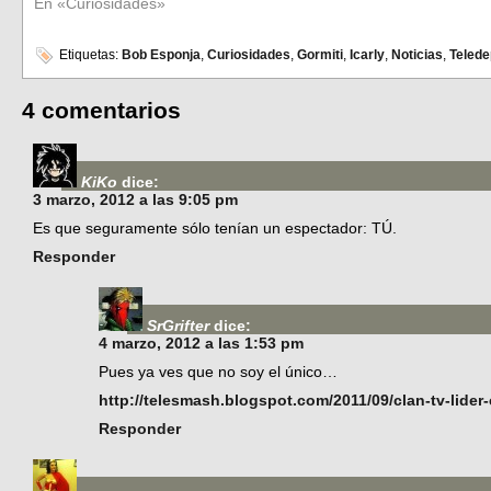
En «Curiosidades»
Etiquetas:
Bob Esponja
,
Curiosidades
,
Gormiti
,
Icarly
,
Noticias
,
Telede
4 comentarios
KiKo
dice:
3 marzo, 2012 a las 9:05 pm
Es que seguramente sólo tenían un espectador: TÚ.
Responder
SrGrifter
dice:
4 marzo, 2012 a las 1:53 pm
Pues ya ves que no soy el único…
http://telesmash.blogspot.com/2011/09/clan-tv-lider
Responder