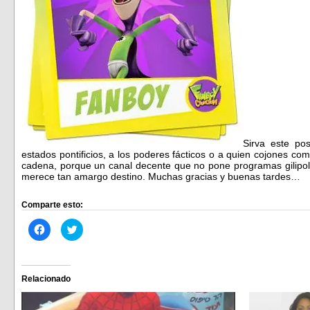
Sirva este pos
estados pontificios, a los poderes fácticos o a quien cojones co
cadena, porque un canal decente que no pone programas gilipoll
merece tan amargo destino. Muchas gracias y buenas tardes…
Comparte esto:
Haz
Haz
clic
clic
para
para
compartir
compartir
en
en
Facebook
Twitter
(Se
(Se
Relacionado
abre
abre
en
en
una
una